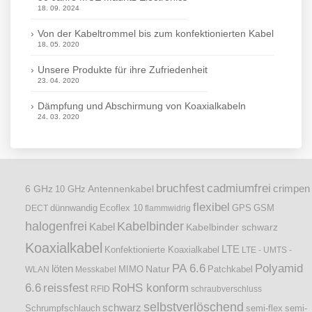
18. 09. 2024
Von der Kabeltrommel bis zum konfektionierten Kabel
18. 05. 2020
Unsere Produkte für ihre Zufriedenheit
23. 04. 2020
Dämpfung und Abschirmung von Koaxialkabeln
24. 03. 2020
bruchfest
cadmiumfrei
crimpen
6 GHz
Antennenkabel
10 GHz
flexibel
dünnwandig
DECT
Ecoflex 10
flammwidrig
GPS
GSM
halogenfrei
Kabelbinder
Kabel
Kabelbinder schwarz
Koaxialkabel
LTE
Konfektionierte Koaxialkabel
LTE - UMTS -
PA 6.6
Polyamid
löten
Natur
Patchkabel
WLAN
Messkabel
MIMO
6.6
reissfest
RoHS konform
RFID
schraubverschluss
selbstverlöschend
schwarz
Schrumpfschlauch
semi-flex
semi-