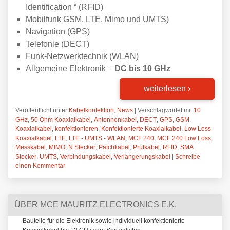
Identification “ (RFID)
Mobilfunk GSM, LTE, Mimo und UMTS)
Navigation (GPS)
Telefonie (DECT)
Funk-Netzwerktechnik (WLAN)
Allgemeine Elektronik –
DC bis 10 GHz
weiterlesen
›
Veröffentlicht unter
Kabelkonfektion
,
News
|
Verschlagwortet mit
10
GHz
,
50 Ohm Koaxialkabel
,
Antennenkabel
,
DECT
,
GPS
,
GSM
,
Koaxialkabel
,
konfektionieren
,
Konfektionierte Koaxialkabel
,
Low Loss
Koaxialkabel
,
LTE
,
LTE - UMTS - WLAN
,
MCF 240
,
MCF 240 Low Loss
,
Messkabel
,
MIMO
,
N Stecker
,
Patchkabel
,
Prüfkabel
,
RFID
,
SMA
Stecker
,
UMTS
,
Verbindungskabel
,
Verlängerungskabel
|
Schreibe
einen Kommentar
ÜBER MCE MAURITZ ELECTRONICS E.K.
Bauteile für die Elektronik sowie individuell konfektionierte