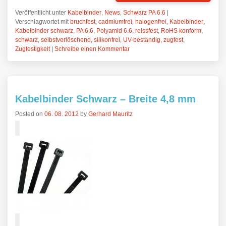
Veröffentlicht unter
Kabelbinder
,
News
,
Schwarz PA 6.6
|
Verschlagwortet mit
bruchfest
,
cadmiumfrei
,
halogenfrei
,
Kabelbinder
,
Kabelbinder schwarz
,
PA 6.6
,
Polyamid 6.6
,
reissfest
,
RoHS konform
,
schwarz
,
selbstverlöschend
,
silikonfrei
,
UV-beständig
,
zugfest
,
Zugfestigkeit
|
Schreibe einen Kommentar
Kabelbinder Schwarz – Breite 4,8 mm
Posted on
06. 08. 2012
by
Gerhard Mauritz