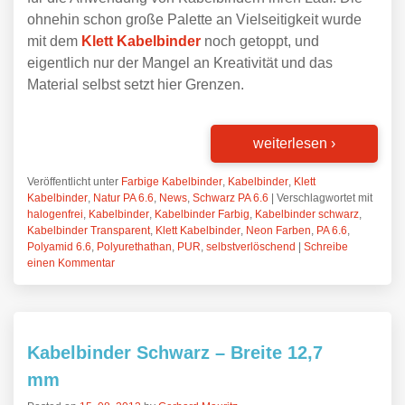
ohnehin schon große Palette an Vielseitigkeit wurde
mit dem
Klett Kabelbinder
noch getoppt, und
eigentlich nur der Mangel an Kreativität und das
Material selbst setzt hier Grenzen.
weiterlesen
›
Veröffentlicht unter
Farbige Kabelbinder
,
Kabelbinder
,
Klett
Kabelbinder
,
Natur PA 6.6
,
News
,
Schwarz PA 6.6
|
Verschlagwortet mit
halogenfrei
,
Kabelbinder
,
Kabelbinder Farbig
,
Kabelbinder schwarz
,
Kabelbinder Transparent
,
Klett Kabelbinder
,
Neon Farben
,
PA 6.6
,
Polyamid 6.6
,
Polyurethathan
,
PUR
,
selbstverlöschend
|
Schreibe
einen Kommentar
Kabelbinder Schwarz – Breite 12,7
mm