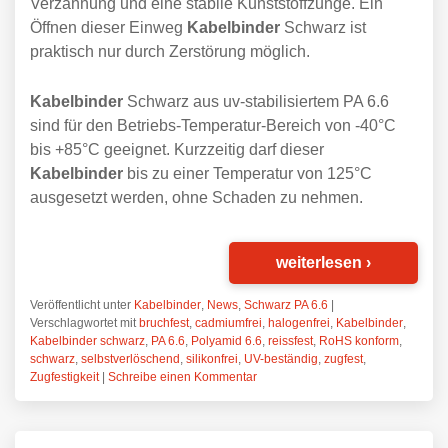
Verzahnung und eine stabile Kunststoffzunge. Ein
Öffnen dieser Einweg
Kabelbinder
Schwarz ist
praktisch nur durch Zerstörung möglich.
Kabelbinder
Schwarz aus uv-stabilisiertem PA 6.6
sind für den Betriebs-Temperatur-Bereich von -40°C
bis +85°C geeignet. Kurzzeitig darf dieser
Kabelbinder
bis zu einer Temperatur von 125°C
ausgesetzt werden, ohne Schaden zu nehmen.
weiterlesen
›
Veröffentlicht unter
Kabelbinder
,
News
,
Schwarz PA 6.6
|
Verschlagwortet mit
bruchfest
,
cadmiumfrei
,
halogenfrei
,
Kabelbinder
,
Kabelbinder schwarz
,
PA 6.6
,
Polyamid 6.6
,
reissfest
,
RoHS konform
,
schwarz
,
selbstverlöschend
,
silikonfrei
,
UV-beständig
,
zugfest
,
Zugfestigkeit
|
Schreibe einen Kommentar