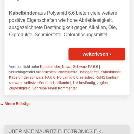
Kabelbinder
aus Polyamid 6.6 bieten viele weitere
positive Eigenschaften wie hohe Abriebfestigkeit,
ausgezeichnete Beständigkeit gegen Alkalien, Öle,
Ölprodukte, Schmierfette, Chloratlösungsmittel.
weiterlesen
›
Veröffentlicht unter
Kabelbinder
,
News
,
Schwarz PA 6.6
|
Verschlagwortet mit
bruchfest
,
cadmiumfrei
,
halogenfrei
,
Kabelbinder
,
Kabelbinder schwarz
,
PA 6.6
,
Polyamid 6.6
,
reissfest
,
RoHS konform
,
schwarz
,
selbstverlöschend
,
silikonfrei
,
UV-beständig
,
zugfest
,
Zugfestigkeit
|
Schreibe einen Kommentar
Beitrags-Navigation
←
Ältere Beiträge
ÜBER MCE MAURITZ ELECTRONICS E.K.