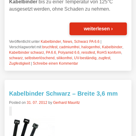
Kabelbinder
bis zu einer Temperatur von 125°C
ausgesetzt werden, ohne Schaden zu nehmen.
weiterlesen
›
Veröffentlicht unter
Kabelbinder
,
News
,
Schwarz PA 6.6
|
Verschlagwortet mit
bruchfest
,
cadmiumfrei
,
halogenfrei
,
Kabelbinder
,
Kabelbinder schwarz
,
PA 6.6
,
Polyamid 6.6
,
reissfest
,
RoHS konform
,
schwarz
,
selbstverlöschend
,
silikonfrei
,
UV-beständig
,
zugfest
,
Zugfestigkeit
|
Schreibe einen Kommentar
Kabelbinder Schwarz – Breite 3,6 mm
Posted on
31. 07. 2012
by
Gerhard Mauritz