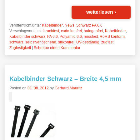
weiterlesen
›
Veröffentlicht unter
Kabelbinder
,
News
,
Schwarz PA 6.6
|
Verschlagwortet mit
bruchfest
,
cadmiumfrei
,
halogenfrei
,
Kabelbinder
,
Kabelbinder schwarz
,
PA 6.6
,
Polyamid 6.6
,
reissfest
,
RoHS konform
,
schwarz
,
selbstverlöschend
,
silikonfrei
,
UV-beständig
,
zugfest
,
Zugfestigkeit
|
Schreibe einen Kommentar
Kabelbinder Schwarz – Breite 4,5 mm
Posted on
01. 08. 2012
by
Gerhard Mauritz