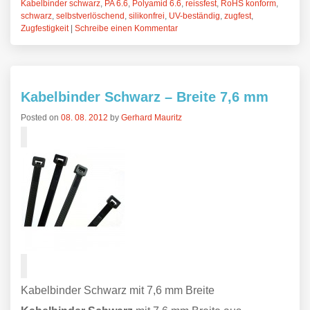
Kabelbinder schwarz
,
PA 6.6
,
Polyamid 6.6
,
reissfest
,
RoHS konform
,
schwarz
,
selbstverlöschend
,
silikonfrei
,
UV-beständig
,
zugfest
,
Zugfestigkeit
|
Schreibe einen Kommentar
Kabelbinder Schwarz – Breite 7,6 mm
Posted on
08. 08. 2012
by
Gerhard Mauritz
Kabelbinder Schwarz mit 7,6 mm Breite