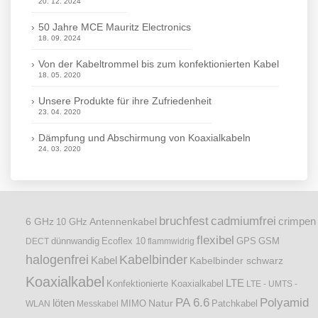
20. 12. 2024
50 Jahre MCE Mauritz Electronics
18. 09. 2024
Von der Kabeltrommel bis zum konfektionierten Kabel
18. 05. 2020
Unsere Produkte für ihre Zufriedenheit
23. 04. 2020
Dämpfung und Abschirmung von Koaxialkabeln
24. 03. 2020
bruchfest
cadmiumfrei
crimpen
6 GHz
Antennenkabel
10 GHz
flexibel
dünnwandig
DECT
Ecoflex 10
flammwidrig
GPS
GSM
halogenfrei
Kabelbinder
Kabel
Kabelbinder schwarz
Koaxialkabel
LTE
Konfektionierte Koaxialkabel
LTE - UMTS -
PA 6.6
Polyamid
löten
Natur
Patchkabel
WLAN
Messkabel
MIMO