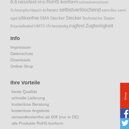
6.6
reissfest
RoHS konform
RFID
schraubverschluss
selbstverlöschend
schwarz
Schrumpfschlauch
semi-flex
semi-
silikonfrei
Stecker
SMA Stecker
Technische Daten
rigid
zugfest
Zugfestigkeit
Koaxialkabel
UMTS
UV-beständig
Info
Impressum
Datenschutz
Downloads
Online-Shop
Ihre Vorteile
beste Qualität
Shop
schnelle Lieferung
kostenlose Beratung
kostenlose Angebote
versandkostenfrei ab 60€ (nur in DE)
alle Produkte RoHS konform