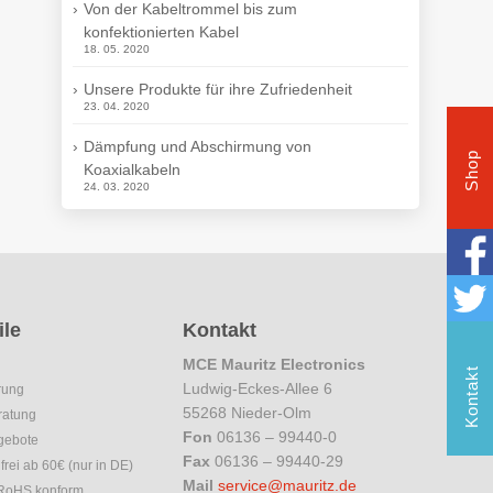
Von der Kabeltrommel bis zum
konfektionierten Kabel
18. 05. 2020
Unsere Produkte für ihre Zufriedenheit
23. 04. 2020
Dämpfung und Abschirmung von
Shop
Koaxialkabeln
24. 03. 2020
ile
Kontakt
MCE Mauritz Electronics
Kontakt
Ludwig-Eckes-Allee 6
rung
55268 Nieder-Olm
ratung
Fon
06136 – 99440-0
gebote
Fax
06136 – 99440-29
rei ab 60€ (nur in DE)
Mail
service@mauritz.de
 RoHS konform