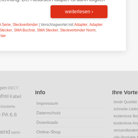
weiterlesen
›
 Serie
,
Steckverbinder
|
Verschlagwortet mit
Adapter
,
Adapter
Stecker
,
SMA Buchse
,
SMA Stecker
,
Steckverbinder Norm
,
ntar
mpen
DECT
Info
Ihre Vorte
frei
Kabel
beste Qualität
Impressum
tionierte
schnelle Liefe
Datenschutz
PA 6.6
r
kostenlose Be
Downloads
kostenlose An
versandkostenf
hend
Online-Shop
semi-
alle Produkte