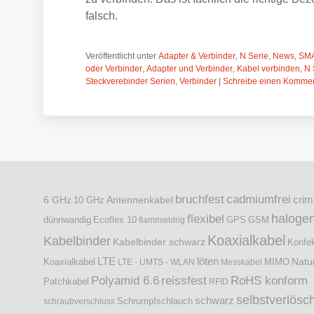
falsch.
Veröffentlicht unter
Adapter & Verbinder
,
N Serie
,
News
,
SMA
oder Verbinder
,
Adapter und Verbinder
,
Kabel verbinden
,
N 
Steckverebinder Serien
,
Verbinder
|
Schreibe einen Komme
bruchfest
cadmiumfrei
cri
6 GHz
Antennenkabel
10 GHz
halogen
flexibel
dünnwandig
Ecoflex 10
flammwidrig
GPS
GSM
Koaxialkabel
Kabelbinder
Kabelbinder schwarz
Konfek
LTE
löten
Koaxialkabel
Natu
LTE - UMTS - WLAN
Messkabel
MIMO
Polyamid 6.6
reissfest
RoHS konform
Patchkabel
RFID
selbstverlösc
schwarz
Schrumpfschlauch
schraubverschluss