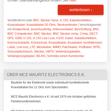
Unser Standardangebot finden Sie
hier
.
weiterlesen
›
Veröffentlicht unter
BNC Stecker Serie
,
H 155
,
Kabelkonfektion
,
Koaxialkabel
,
Koaxialkabel 50 Ohm
,
Steckverbinder
|
Verschlagwortet
mit
Amateurfunk
,
anschlussfertig
,
Antennenkabel
,
Beschriftung
,
BNC
,
BNC Crimpstecker
,
BNC Stecker
,
BNC Stecker crimp
,
Crimp
,
DECT
,
GPS
,
GSM
,
H 155
,
H 155 Low Loss
,
H155
,
Kabel
,
Kabelkonfektion
,
Knichschutztülle
,
Knickschutz
,
Koaxialkabel
,
Koaxkabel
,
konfektioniert
,
Label
,
Low loss
,
LTE
,
Messkabel
,
MIMO
,
Patchkabel
,
Prüfkabel
,
RFID
,
Schrumpfschlauch
,
Stecker
,
UMTS
,
Verbindungskabel
,
Verlängerungskabel
,
WLAN
|
Schreibe einen Kommentar
ÜBER MCE MAURITZ ELECTRONICS E.K.
Bauteile für die Elektronik sowie individuell konfektionierte
Koaxialkabel bis 12 GHz vom Spezialisten.
MCE Mauritz Electronics e.K. ist seit 1974 ein Inhaber geführtes
Familienunternehmen.
Wir liefern grundsätzlich auf dem Versandweg in mehr als 44