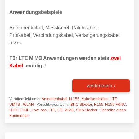
Anwendungsbeispiele
Antennenkabel, Messkabel, Patchkabel,
Prüfkabel, Verbindungskabel, Verlängerungskabel
u.v.m.
Für LTE MIMO Anwendungen werden stets
zwei
Kabel
benötigt !
weiterlesen
›
Veröffentlicht unter
Antennenkabel
,
H 155
,
Kabelkonfektion
,
LTE -
UMTS - WLAN
|
Verschlagwortet mit
BNC Stecker
,
H155
,
H155 FRNC
,
H155 LSNH
,
Low loss
,
LTE
,
LTE MIMO
,
SMA Stecker
|
Schreibe einen
Kommentar