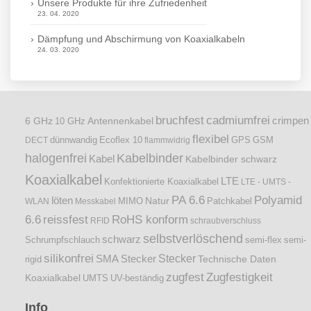
Unsere Produkte für ihre Zufriedenheit
23. 04. 2020
Dämpfung und Abschirmung von Koaxialkabeln
24. 03. 2020
bruchfest
cadmiumfrei
crimpen
6 GHz
Antennenkabel
10 GHz
flexibel
dünnwandig
DECT
Ecoflex 10
flammwidrig
GPS
GSM
halogenfrei
Kabelbinder
Kabel
Kabelbinder schwarz
Koaxialkabel
LTE
Konfektionierte Koaxialkabel
LTE - UMTS -
PA 6.6
Polyamid
löten
Natur
Patchkabel
WLAN
Messkabel
MIMO
6.6
reissfest
RoHS konform
RFID
schraubverschluss
selbstverlöschend
schwarz
Schrumpfschlauch
semi-flex
semi-
silikonfrei
Stecker
SMA Stecker
Technische Daten
rigid
zugfest
Zugfestigkeit
Koaxialkabel
UMTS
UV-beständig
Info