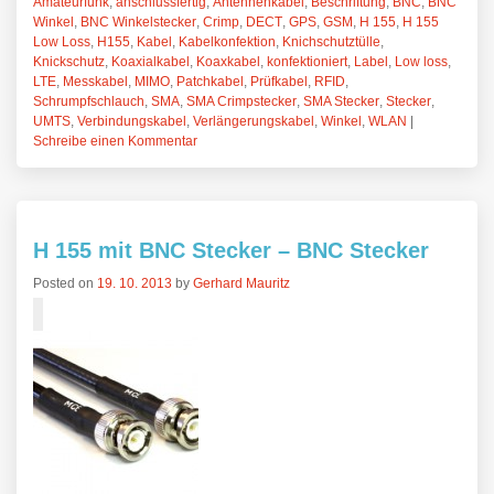
Amateurfunk
,
anschlussfertig
,
Antennenkabel
,
Beschriftung
,
BNC
,
BNC
Winkel
,
BNC Winkelstecker
,
Crimp
,
DECT
,
GPS
,
GSM
,
H 155
,
H 155
Low Loss
,
H155
,
Kabel
,
Kabelkonfektion
,
Knichschutztülle
,
Knickschutz
,
Koaxialkabel
,
Koaxkabel
,
konfektioniert
,
Label
,
Low loss
,
LTE
,
Messkabel
,
MIMO
,
Patchkabel
,
Prüfkabel
,
RFID
,
Schrumpfschlauch
,
SMA
,
SMA Crimpstecker
,
SMA Stecker
,
Stecker
,
UMTS
,
Verbindungskabel
,
Verlängerungskabel
,
Winkel
,
WLAN
|
Schreibe einen Kommentar
H 155 mit BNC Stecker – BNC Stecker
Posted on
19. 10. 2013
by
Gerhard Mauritz