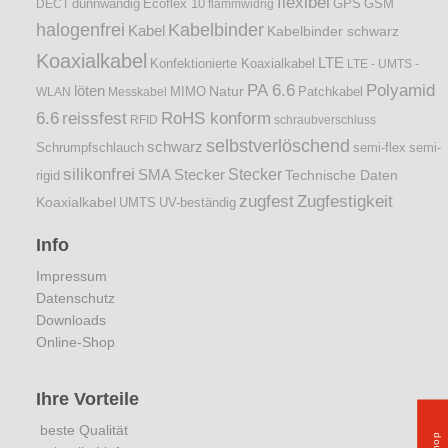
flexibel
dünnwandig
DECT
Ecoflex 10
flammwidrig
GPS
GSM
halogenfrei
Kabelbinder
Kabel
Kabelbinder schwarz
Koaxialkabel
LTE
Konfektionierte Koaxialkabel
LTE - UMTS -
PA 6.6
Polyamid
löten
Natur
Patchkabel
WLAN
Messkabel
MIMO
6.6
reissfest
RoHS konform
RFID
schraubverschluss
selbstverlöschend
schwarz
Schrumpfschlauch
semi-flex
semi-
silikonfrei
Stecker
SMA Stecker
Technische Daten
rigid
zugfest
Zugfestigkeit
Koaxialkabel
UMTS
UV-beständig
Info
Impressum
Datenschutz
Downloads
Online-Shop
Ihre Vorteile
beste Qualität
Shop