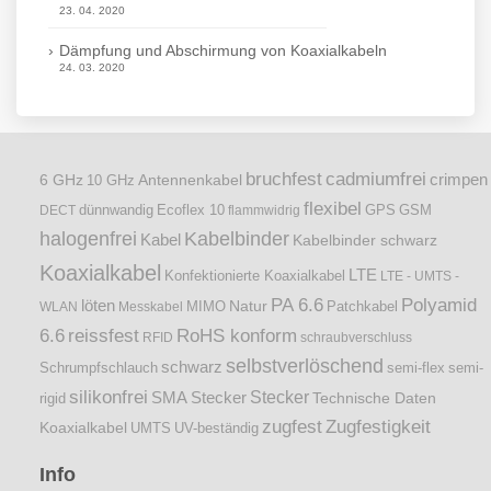
23. 04. 2020
Dämpfung und Abschirmung von Koaxialkabeln
24. 03. 2020
bruchfest
cadmiumfrei
crimpen
6 GHz
Antennenkabel
10 GHz
flexibel
dünnwandig
DECT
Ecoflex 10
flammwidrig
GPS
GSM
halogenfrei
Kabelbinder
Kabel
Kabelbinder schwarz
Koaxialkabel
LTE
Konfektionierte Koaxialkabel
LTE - UMTS -
PA 6.6
Polyamid
löten
Natur
Patchkabel
WLAN
Messkabel
MIMO
6.6
reissfest
RoHS konform
RFID
schraubverschluss
selbstverlöschend
schwarz
Schrumpfschlauch
semi-flex
semi-
silikonfrei
Stecker
SMA Stecker
Technische Daten
rigid
zugfest
Zugfestigkeit
Koaxialkabel
UMTS
UV-beständig
Info