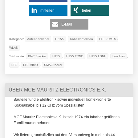
mitteilen
teilen
E-Mail
Kategorie:
Antennenkabel
,
H 155
,
Kabelkonfektion
,
LTE - UMTS -
WLAN
Stichworte:
BNC Stecker
,
H155
,
H155 FRNC
,
H155 LSNH
,
Low loss
,
LTE
,
LTE MIMO
,
SMA Stecker
ÜBER MCE MAURITZ ELECTRONICS E.K.
Bauteile für die Elektronik sowie individuell konfektionierte
Koaxialkabel bis 12 GHz vom Spezialisten.
MCE Mauritz Electronics e.K. ist seit 1974 ein Inhaber geführtes
Familienunternehmen.
Wir liefern grundsätzlich auf dem Versandweg in mehr als 44