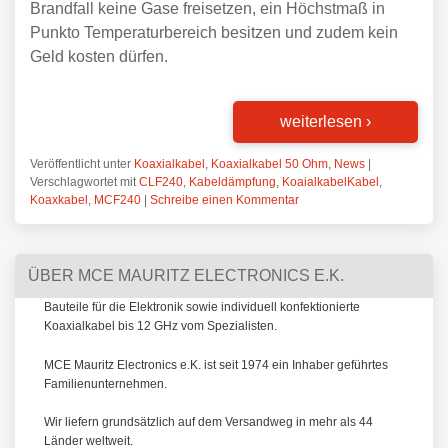
Brandfall keine Gase freisetzen, ein Höchstmaß in
Punkto Temperaturbereich besitzen und zudem kein
Geld kosten dürfen.
weiterlesen
›
Veröffentlicht unter
Koaxialkabel
,
Koaxialkabel 50 Ohm
,
News
|
Verschlagwortet mit
CLF240
,
Kabeldämpfung
,
KoaialkabelKabel
,
Koaxkabel
,
MCF240
|
Schreibe einen Kommentar
ÜBER MCE MAURITZ ELECTRONICS E.K.
Bauteile für die Elektronik sowie individuell konfektionierte
Koaxialkabel bis 12 GHz vom Spezialisten.
MCE Mauritz Electronics e.K. ist seit 1974 ein Inhaber geführtes
Familienunternehmen.
Wir liefern grundsätzlich auf dem Versandweg in mehr als 44
Länder weltweit.