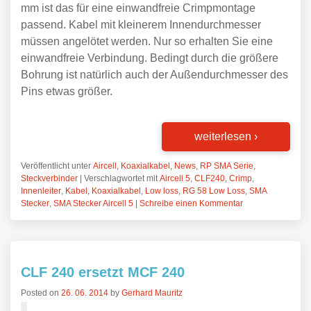
mm ist das für eine einwandfreie Crimpmontage
passend. Kabel mit kleinerem Innendurchmesser
müssen angelötet werden. Nur so erhalten Sie eine
einwandfreie Verbindung. Bedingt durch die größere
Bohrung ist natürlich auch der Außendurchmesser des
Pins etwas größer.
weiterlesen
›
Veröffentlicht unter
Aircell
,
Koaxialkabel
,
News
,
RP SMA Serie
,
Steckverbinder
|
Verschlagwortet mit
Aircell 5
,
CLF240
,
Crimp
,
Innenleiter
,
Kabel
,
Koaxialkabel
,
Low loss
,
RG 58 Low Loss
,
SMA
Stecker
,
SMA Stecker Aircell 5
|
Schreibe einen Kommentar
CLF 240 ersetzt MCF 240
Posted on
26. 06. 2014
by
Gerhard Mauritz