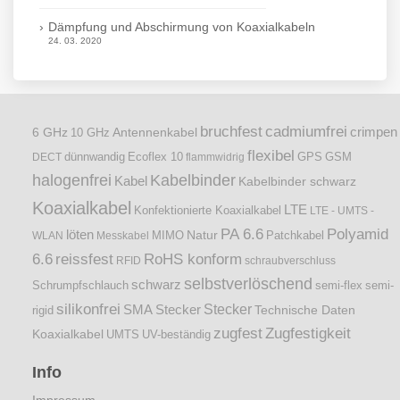
Dämpfung und Abschirmung von Koaxialkabeln
24. 03. 2020
bruchfest
cadmiumfrei
crimpen
6 GHz
Antennenkabel
10 GHz
flexibel
dünnwandig
DECT
Ecoflex 10
flammwidrig
GPS
GSM
halogenfrei
Kabelbinder
Kabel
Kabelbinder schwarz
Koaxialkabel
LTE
Konfektionierte Koaxialkabel
LTE - UMTS -
PA 6.6
Polyamid
löten
Natur
Patchkabel
WLAN
Messkabel
MIMO
6.6
reissfest
RoHS konform
RFID
schraubverschluss
selbstverlöschend
schwarz
Schrumpfschlauch
semi-flex
semi-
silikonfrei
Stecker
SMA Stecker
Technische Daten
rigid
zugfest
Zugfestigkeit
Koaxialkabel
UMTS
UV-beständig
Info