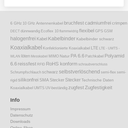
bruchfest
cadmiumfrei
crimpen
6 GHz
Antennenkabel
10 GHz
flexibel
dünnwandig
DECT
Ecoflex 10
flammwidrig
GPS
GSM
halogenfrei
Kabelbinder
Kabel
Kabelbinder schwarz
Koaxialkabel
LTE
Konfektionierte Koaxialkabel
LTE - UMTS -
PA 6.6
Polyamid
löten
Natur
Patchkabel
WLAN
Messkabel
MIMO
6.6
reissfest
RoHS konform
RFID
schraubverschluss
selbstverlöschend
schwarz
Schrumpfschlauch
semi-flex
semi-
silikonfrei
Stecker
SMA Stecker
Technische Daten
rigid
zugfest
Zugfestigkeit
Koaxialkabel
UMTS
UV-beständig
Info
Impressum
Datenschutz
Downloads
Online-Shop