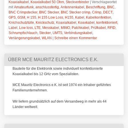
Koaxialkabel
,
Koaxialkabel 50 Ohm
,
Steckverbinder
|
Verschlagwortet
mit
Amateurfunk
,
anschlussfertig
,
Antennenkabel
,
Beschriftung
,
BNC
,
BNC Crimpstecker
,
BNC Stecker
,
BNC Stecker crimp
,
Crimp
,
DECT
,
GPS
,
GSM
,
H 155
,
H 155 Low Loss
,
H155
,
Kabel
,
Kabelkonfektion
,
Knichschutztülle
,
Knickschutz
,
Koaxialkabel
,
Koaxkabel
,
konfektioniert
,
Label
,
Low loss
,
LTE
,
Messkabel
,
MIMO
,
Patchkabel
,
Prüfkabel
,
RFID
,
Schrumpfschlauch
,
Stecker
,
UMTS
,
Verbindungskabel
,
Verlängerungskabel
,
WLAN
|
Schreibe einen Kommentar
ÜBER MCE MAURITZ ELECTRONICS E.K.
Bauteile für die Elektronik sowie individuell konfektionierte
Koaxialkabel bis 12 GHz vom Spezialisten.
MCE Mauritz Electronics e.K. ist seit 1974 ein Inhaber geführtes
Familienunternehmen.
Wir liefern grundsätzlich auf dem Versandweg in mehr als 44
Länder weltweit.