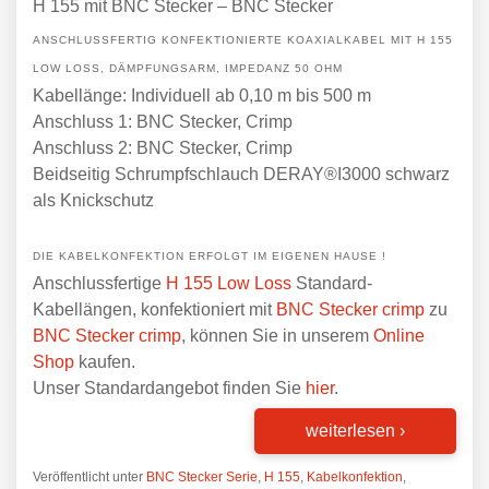
H 155 mit BNC Stecker – BNC Stecker
ANSCHLUSSFERTIG KONFEKTIONIERTE KOAXIALKABEL MIT H 155
LOW LOSS, DÄMPFUNGSARM, IMPEDANZ 50 OHM
Kabellänge: Individuell ab 0,10 m bis 500 m
Anschluss 1: BNC Stecker, Crimp
Anschluss 2: BNC Stecker, Crimp
Beidseitig Schrumpfschlauch DERAY®I3000 schwarz
als Knickschutz
DIE KABELKONFEKTION ERFOLGT IM EIGENEN HAUSE !
Anschlussfertige
H 155 Low Loss
Standard-
Kabellängen, konfektioniert mit
BNC Stecker crimp
zu
BNC Stecker crimp
, können Sie in unserem
Online
Shop
kaufen.
Unser Standardangebot finden Sie
hier
.
weiterlesen
›
Veröffentlicht unter
BNC Stecker Serie
,
H 155
,
Kabelkonfektion
,