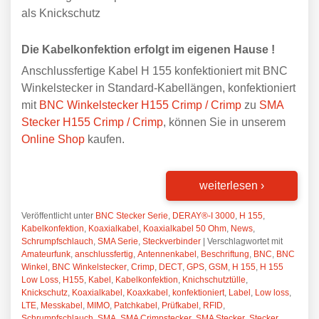
als Knickschutz
Die Kabelkonfektion erfolgt im eigenen Hause !
Anschlussfertige Kabel H 155 konfektioniert mit BNC
Winkelstecker in Standard-Kabellängen, konfektioniert
mit
BNC Winkelstecker H155 Crimp / Crimp
zu
SMA
Stecker H155 Crimp / Crimp
, können Sie in unserem
Online Shop
kaufen.
weiterlesen
›
Veröffentlicht unter
BNC Stecker Serie
,
DERAY®-I 3000
,
H 155
,
Kabelkonfektion
,
Koaxialkabel
,
Koaxialkabel 50 Ohm
,
News
,
Schrumpfschlauch
,
SMA Serie
,
Steckverbinder
|
Verschlagwortet mit
Amateurfunk
,
anschlussfertig
,
Antennenkabel
,
Beschriftung
,
BNC
,
BNC
Winkel
,
BNC Winkelstecker
,
Crimp
,
DECT
,
GPS
,
GSM
,
H 155
,
H 155
Low Loss
,
H155
,
Kabel
,
Kabelkonfektion
,
Knichschutztülle
,
Knickschutz
,
Koaxialkabel
,
Koaxkabel
,
konfektioniert
,
Label
,
Low loss
,
LTE
,
Messkabel
,
MIMO
,
Patchkabel
,
Prüfkabel
,
RFID
,
Schrumpfschlauch
,
SMA
,
SMA Crimpstecker
,
SMA Stecker
,
Stecker
,