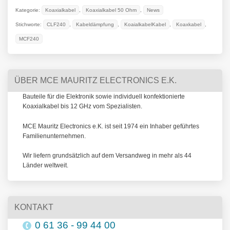
Kategorie:
Koaxialkabel
,
Koaxialkabel 50 Ohm
,
News
Stichworte:
CLF240
,
Kabeldämpfung
,
KoaialkabelKabel
,
Koaxkabel
,
MCF240
ÜBER MCE MAURITZ ELECTRONICS E.K.
Bauteile für die Elektronik sowie individuell konfektionierte
Koaxialkabel bis 12 GHz vom Spezialisten.
MCE Mauritz Electronics e.K. ist seit 1974 ein Inhaber geführtes
Familienunternehmen.
Wir liefern grundsätzlich auf dem Versandweg in mehr als 44
Länder weltweit.
KONTAKT
0 61 36 - 99 44 00