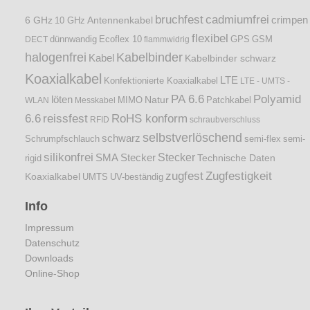
bruchfest
cadmiumfrei
crimpen
6 GHz
Antennenkabel
10 GHz
flexibel
dünnwandig
DECT
Ecoflex 10
flammwidrig
GPS
GSM
halogenfrei
Kabelbinder
Kabel
Kabelbinder schwarz
Koaxialkabel
LTE
Konfektionierte Koaxialkabel
LTE - UMTS -
PA 6.6
Polyamid
löten
Natur
Patchkabel
WLAN
Messkabel
MIMO
6.6
reissfest
RoHS konform
RFID
schraubverschluss
selbstverlöschend
schwarz
Schrumpfschlauch
semi-flex
semi-
silikonfrei
Stecker
SMA Stecker
Technische Daten
rigid
zugfest
Zugfestigkeit
Koaxialkabel
UMTS
UV-beständig
Info
Impressum
Datenschutz
Downloads
Online-Shop