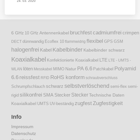
24. 03. 2020
bruchfest
cadmiumfrei
crimpen
6 GHz
Antennenkabel
10 GHz
flexibel
dünnwandig
DECT
Ecoflex 10
flammwidrig
GPS
GSM
halogenfrei
Kabelbinder
Kabel
Kabelbinder schwarz
Koaxialkabel
LTE
Konfektionierte Koaxialkabel
LTE - UMTS -
PA 6.6
Polyamid
löten
Natur
Patchkabel
WLAN
Messkabel
MIMO
6.6
reissfest
RoHS konform
RFID
schraubverschluss
selbstverlöschend
schwarz
Schrumpfschlauch
semi-flex
semi-
silikonfrei
Stecker
SMA Stecker
Technische Daten
rigid
zugfest
Zugfestigkeit
Koaxialkabel
UMTS
UV-beständig
Info
Impressum
Datenschutz