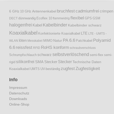
bruchfest
cadmiumfrei
crimpen
6 GHz
Antennenkabel
10 GHz
flexibel
dünnwandig
DECT
Ecoflex 10
flammwidrig
GPS
GSM
halogenfrei
Kabelbinder
Kabel
Kabelbinder schwarz
Koaxialkabel
LTE
Konfektionierte Koaxialkabel
LTE - UMTS -
PA 6.6
Polyamid
löten
Natur
Patchkabel
WLAN
Messkabel
MIMO
6.6
reissfest
RoHS konform
RFID
schraubverschluss
selbstverlöschend
schwarz
Schrumpfschlauch
semi-flex
semi-
silikonfrei
Stecker
SMA Stecker
Technische Daten
rigid
zugfest
Zugfestigkeit
Koaxialkabel
UMTS
UV-beständig
Info
Impressum
Datenschutz
Downloads
Online-Shop