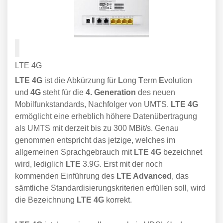
LTE 4G
LTE 4G
ist die Abkürzung für
L
ong
T
erm
E
volution
und
4G
steht für die
4. Generation
des neuen
Mobilfunkstandards, Nachfolger von UMTS.
LTE 4G
ermöglicht eine erheblich höhere Datenübertragung
als UMTS mit derzeit bis zu 300 MBit/s. Genau
genommen entspricht das jetzige, welches im
allgemeinen Sprachgebrauch mit
LTE 4G
bezeichnet
wird, lediglich
LTE
3.9G. Erst mit der noch
kommenden Einführung des
LTE Advanced
, das
sämtliche Standardisierungskriterien erfüllen soll, wird
die Bezeichnung
LTE 4G
korrekt.