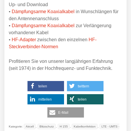
Up- und Download
•
Dämpfungsarme Koaxialkabel
in Wunschlängen für
den Antennenanschluss
•
Dämpfungsarme Koaxialkabel
zur Verlängerung
vorhandener Kabel
•
HF-Adapter
zwischen den einzelnen
HF-
Steckverbinder-Normen
Profitieren Sie von unserer langjährigen Erfahrung
(seit 1974) in der Hochfrequenz- und Funktechnik.
teilen
twittern
mitteilen
teilen
E-Mail
Kategorie:
Aircell
,
Blitzschutz
,
H 155
,
Kabelkonfektion
,
LTE - UMTS -