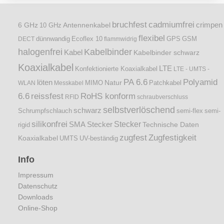
bruchfest
cadmiumfrei
crimpen
6 GHz
Antennenkabel
10 GHz
flexibel
dünnwandig
DECT
Ecoflex 10
flammwidrig
GPS
GSM
halogenfrei
Kabelbinder
Kabel
Kabelbinder schwarz
Koaxialkabel
LTE
Konfektionierte Koaxialkabel
LTE - UMTS -
PA 6.6
Polyamid
löten
Natur
Patchkabel
WLAN
Messkabel
MIMO
6.6
reissfest
RoHS konform
RFID
schraubverschluss
selbstverlöschend
schwarz
Schrumpfschlauch
semi-flex
semi-
silikonfrei
Stecker
SMA Stecker
Technische Daten
rigid
zugfest
Zugfestigkeit
Koaxialkabel
UMTS
UV-beständig
Info
Impressum
Datenschutz
Downloads
Online-Shop