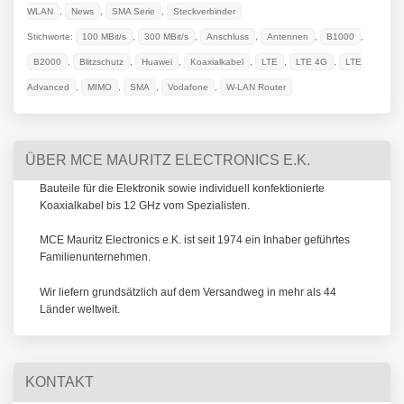
WLAN
,
News
,
SMA Serie
,
Steckverbinder
Stichworte:
100 MBit/s
,
300 MBit/s
,
Anschluss
,
Antennen
,
B1000
,
B2000
,
Blitzschutz
,
Huawei
,
Koaxialkabel
,
LTE
,
LTE 4G
,
LTE
Advanced
,
MIMO
,
SMA
,
Vodafone
,
W-LAN Router
ÜBER MCE MAURITZ ELECTRONICS E.K.
Bauteile für die Elektronik sowie individuell konfektionierte
Koaxialkabel bis 12 GHz vom Spezialisten.
MCE Mauritz Electronics e.K. ist seit 1974 ein Inhaber geführtes
Familienunternehmen.
Wir liefern grundsätzlich auf dem Versandweg in mehr als 44
Länder weltweit.
KONTAKT