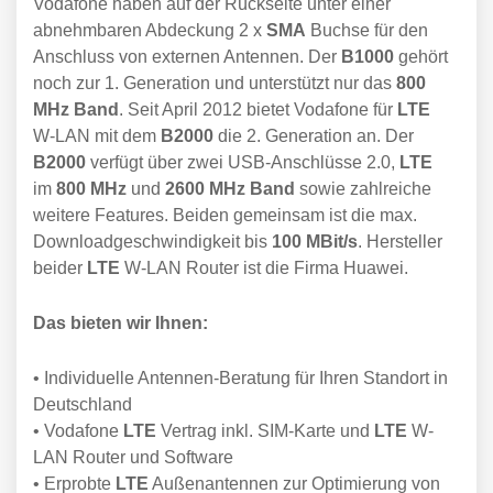
Vodafone haben auf der Rückseite unter einer
abnehmbaren Abdeckung 2 x
SMA
Buchse für den
Anschluss von externen Antennen. Der
B1000
gehört
noch zur 1. Generation und unterstützt nur das
800
MHz Band
. Seit April 2012 bietet Vodafone für
LTE
W-LAN mit dem
B2000
die 2. Generation an. Der
B2000
verfügt über zwei USB-Anschlüsse 2.0,
LTE
im
800 MHz
und
2600 MHz Band
sowie zahlreiche
weitere Features. Beiden gemeinsam ist die max.
Downloadgeschwindigkeit bis
100 MBit/s
. Hersteller
beider
LTE
W-LAN Router ist die Firma Huawei.
Das bieten wir Ihnen:
• Individuelle Antennen-Beratung für Ihren Standort in
Deutschland
• Vodafone
LTE
Vertrag inkl. SIM-Karte und
LTE
W-
LAN Router und Software
• Erprobte
LTE
Außenantennen zur Optimierung von