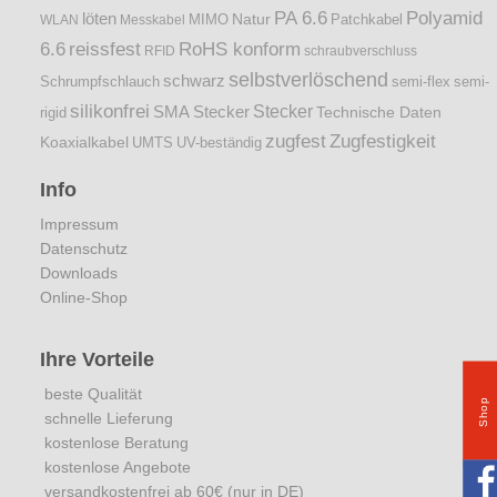
PA 6.6
Polyamid
löten
Natur
Patchkabel
WLAN
Messkabel
MIMO
6.6
reissfest
RoHS konform
RFID
schraubverschluss
selbstverlöschend
schwarz
Schrumpfschlauch
semi-flex
semi-
silikonfrei
Stecker
SMA Stecker
Technische Daten
rigid
zugfest
Zugfestigkeit
Koaxialkabel
UMTS
UV-beständig
Info
Impressum
Datenschutz
Downloads
Online-Shop
Ihre Vorteile
beste Qualität
Shop
schnelle Lieferung
kostenlose Beratung
kostenlose Angebote
versandkostenfrei ab 60€ (nur in DE)