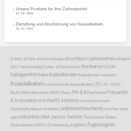
Unsere Produkte für ihre Zufriedenheit
23. 04. 2020
Dämpfung und Abschirmung von Koaxialkabeln
24. 03. 2020
bruchfest
cadmiumfrei
crimpen
6 GHz
Antennenkabel
10 GHz
flexibel
dünnwandig
DECT
Ecoflex 10
flammwidrig
GPS
GSM
halogenfrei
Kabelbinder
Kabel
Kabelbinder schwarz
Koaxialkabel
LTE
Konfektionierte Koaxialkabel
LTE - UMTS -
PA 6.6
Polyamid
löten
Natur
Patchkabel
WLAN
Messkabel
MIMO
6.6
reissfest
RoHS konform
RFID
schraubverschluss
selbstverlöschend
schwarz
Schrumpfschlauch
semi-flex
semi-
silikonfrei
Stecker
SMA Stecker
Technische Daten
rigid
zugfest
Zugfestigkeit
Koaxialkabel
UMTS
UV-beständig