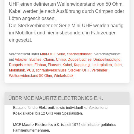
UHF einen definierten Wellenwiderstand von 50 Ohm.
Kabel werden je nach Ausführung durch Crimpen oder
Löten angeschlossen.
Die Steckverbinder der Serie Mini-UHF werden häufig
im Mobilfunk und hier insbesondere in Fahrzeugen
eingesetzt.
Veröffentlicht unter
Mini-UHF Serie
,
Steckverbinder
|
Verschlagwortet
mit
Adapter
,
Buchse
,
Clamp
,
Crimp
,
Doppelbuchse
,
Doppelkupplung
,
Doppelstecker
,
Einbau
,
Flansch
,
Kabel
,
Kupplung
,
Leiterplatten
,
löten
,
Mobilfunk
,
PCB
,
schraubverschluss
,
Stecker
,
UHF
,
Verbinder
,
Wellenwiderstand 50 Ohm
,
Winkelstück
ÜBER MCE MAURITZ ELECTRONICS E.K.
Bauteile für die Elektronik sowie individuell konfektionierte
Koaxialkabel bis 12 GHz vom Spezialisten.
MCE Mauritz Electronics e.K. ist seit 1974 ein Inhaber geführtes
Familienunternehmen.