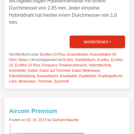
leichtgewichtigen Hybridinnenleiter mit einem
Durchmesser von 2,85 mm. Jeder einzelne
Hybriddraht hat hierbei einen Durchmesser von 1,0
mm.
weiterlesen
›
Veröffentlicht unter
Ecoflex 10 Plus
,
Koaxialkabel
,
Koaxialkabel 50
Ohm
,
News
|
Verschlagwortet mit
8 GHz
,
Dielektrikum
,
Ecoflex
,
Ecoflex
10
,
Ecoflex 10 Plus
,
Frequenz
,
Frequenzbereich
,
Hybridtechnik
,
Innenleiter
,
Kabel
,
Kabel auf Trommel
,
Kabel Meterware
,
Kabeldämpfung
,
Koaxialkabel
,
Koaxkabel
,
Kupferfolie
,
Kupfergeflecht
,
Litze
,
Meterware
,
Trommel
,
Zuschnitt
Aircom Premium
Posted on
03. 10. 2015
by
Gerhard Mauritz