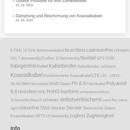
Unsere Produkte für ihre Zufriedenheit
23. 04. 2020
Dämpfung und Abschirmung von Koaxialkabeln
24. 03. 2020
bruchfest
cadmiumfrei
crimpen
6 GHz
Antennenkabel
10 GHz
flexibel
dünnwandig
DECT
Ecoflex 10
flammwidrig
GPS
GSM
halogenfrei
Kabelbinder
Kabel
Kabelbinder schwarz
Koaxialkabel
LTE
Konfektionierte Koaxialkabel
LTE - UMTS -
PA 6.6
Polyamid
löten
Natur
Patchkabel
WLAN
Messkabel
MIMO
6.6
reissfest
RoHS konform
RFID
schraubverschluss
selbstverlöschend
schwarz
Schrumpfschlauch
semi-flex
semi-
silikonfrei
Stecker
SMA Stecker
Technische Daten
rigid
zugfest
Zugfestigkeit
Koaxialkabel
UMTS
UV-beständig
Info