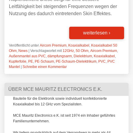
Leitfähigkeit bei steigenden Frequenzen wegen der
Nutzung des dadurch eintretenden Skin Effektes.
weiterlesen
›
Veröffentlicht unter
Aircom Premium
,
Koaxialkabel
,
Koaxialkabel 50
Ohm
,
News
|
Verschlagwortet mit
12GHz
,
50 Ohm
,
Aircom Premium
,
Außenmantel aus PVC
,
dämpfungsarm
,
Dielektrium
,
Koaxialkabel
,
Kupferfolie
,
PE
,
PE-Schaum
,
PE-Schaum-Dielektrikum
,
PVC
,
PVC
Mantel
|
Schreibe einen Kommentar
ÜBER MCE MAURITZ ELECTRONICS E.K.
Bauteile für die Elektronik sowie individuell konfektionierte
Koaxialkabel bis 12 GHz vom Spezialisten.
MCE Mauritz Electronics e.K. ist seit 1974 ein Inhaber geführtes
Familienunternehmen.
Wir liefern grundsätzlich auf dem Versandweg in mehr als 44