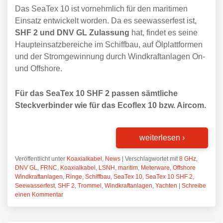
Das SeaTex 10 ist vornehmlich für den maritimen
Einsatz entwickelt worden. Da es seewasserfest ist,
SHF 2 und DNV GL Zulassung
hat, findet es seine
Haupteinsatzbereiche im Schiffbau, auf Ölplattformen
und der Stromgewinnung durch Windkraftanlagen On-
und Offshore.
Für das SeaTex 10 SHF 2 passen sämtliche
Steckverbinder wie für das Ecoflex 10 bzw. Aircom.
weiterlesen
›
Veröffentlicht unter
Koaxialkabel
,
News
|
Verschlagwortet mit
8 GHz
,
DNV GL
,
FRNC
,
Koaxialkabel
,
LSNH
,
maritim
,
Meterware
,
Offshore
Windkraftanlagen
,
Ringe
,
Schiffbau
,
SeaTex 10
,
SeaTex 10 SHF 2
,
Seewasserfest
,
SHF 2
,
Trommel
,
Windkraftanlagen
,
Yachten
|
Schreibe
einen Kommentar