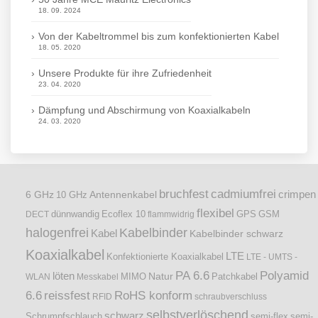
18. 09. 2024
Von der Kabeltrommel bis zum konfektionierten Kabel
18. 05. 2020
Unsere Produkte für ihre Zufriedenheit
23. 04. 2020
Dämpfung und Abschirmung von Koaxialkabeln
24. 03. 2020
bruchfest
cadmiumfrei
crimpen
6 GHz
Antennenkabel
10 GHz
flexibel
dünnwandig
DECT
Ecoflex 10
flammwidrig
GPS
GSM
halogenfrei
Kabelbinder
Kabel
Kabelbinder schwarz
Koaxialkabel
LTE
Konfektionierte Koaxialkabel
LTE - UMTS -
PA 6.6
Polyamid
löten
Natur
Patchkabel
WLAN
Messkabel
MIMO
6.6
reissfest
RoHS konform
RFID
schraubverschluss
selbstverlöschend
schwarz
Schrumpfschlauch
semi-flex
semi-