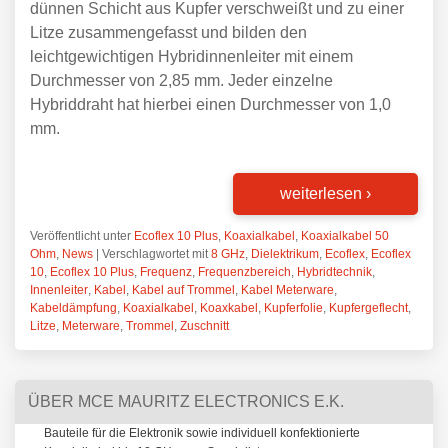
dünnen Schicht aus Kupfer verschweißt und zu einer
Litze zusammengefasst und bilden den
leichtgewichtigen Hybridinnenleiter mit einem
Durchmesser von 2,85 mm. Jeder einzelne
Hybriddraht hat hierbei einen Durchmesser von 1,0
mm.
weiterlesen
›
Veröffentlicht unter
Ecoflex 10 Plus
,
Koaxialkabel
,
Koaxialkabel 50
Ohm
,
News
|
Verschlagwortet mit
8 GHz
,
Dielektrikum
,
Ecoflex
,
Ecoflex
10
,
Ecoflex 10 Plus
,
Frequenz
,
Frequenzbereich
,
Hybridtechnik
,
Innenleiter
,
Kabel
,
Kabel auf Trommel
,
Kabel Meterware
,
Kabeldämpfung
,
Koaxialkabel
,
Koaxkabel
,
Kupferfolie
,
Kupfergeflecht
,
Litze
,
Meterware
,
Trommel
,
Zuschnitt
ÜBER MCE MAURITZ ELECTRONICS E.K.
Bauteile für die Elektronik sowie individuell konfektionierte