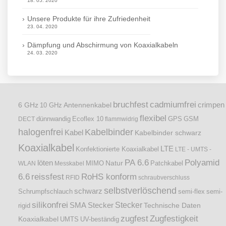
18. 05. 2020
Unsere Produkte für ihre Zufriedenheit
23. 04. 2020
Dämpfung und Abschirmung von Koaxialkabeln
24. 03. 2020
bruchfest
cadmiumfrei
crimpen
6 GHz
Antennenkabel
10 GHz
flexibel
dünnwandig
DECT
Ecoflex 10
flammwidrig
GPS
GSM
halogenfrei
Kabelbinder
Kabel
Kabelbinder schwarz
Koaxialkabel
LTE
Konfektionierte Koaxialkabel
LTE - UMTS -
PA 6.6
Polyamid
löten
Natur
Patchkabel
WLAN
Messkabel
MIMO
6.6
reissfest
RoHS konform
RFID
schraubverschluss
selbstverlöschend
schwarz
Schrumpfschlauch
semi-flex
semi-
silikonfrei
Stecker
SMA Stecker
Technische Daten
rigid
zugfest
Zugfestigkeit
Koaxialkabel
UMTS
UV-beständig