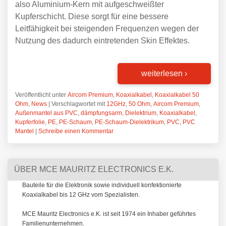
also Aluminium-Kern mit aufgeschweißter
Kupferschicht. Diese sorgt für eine bessere
Leitfähigkeit bei steigenden Frequenzen wegen der
Nutzung des dadurch eintretenden Skin Effektes.
weiterlesen
›
Veröffentlicht unter
Aircom Premium
,
Koaxialkabel
,
Koaxialkabel 50
Ohm
,
News
|
Verschlagwortet mit
12GHz
,
50 Ohm
,
Aircom Premium
,
Außenmantel aus PVC
,
dämpfungsarm
,
Dielektrium
,
Koaxialkabel
,
Kupferfolie
,
PE
,
PE-Schaum
,
PE-Schaum-Dielektrikum
,
PVC
,
PVC
Mantel
|
Schreibe einen Kommentar
ÜBER MCE MAURITZ ELECTRONICS E.K.
Bauteile für die Elektronik sowie individuell konfektionierte
Koaxialkabel bis 12 GHz vom Spezialisten.
MCE Mauritz Electronics e.K. ist seit 1974 ein Inhaber geführtes
Familienunternehmen.