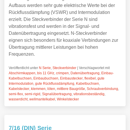
Aufbaus werden sehr gute elektrische Werte bei der
Rückflussdämpfung (VSWR) und Intermodulation
erzielt. Die Steckverbinder der Serie N sind
vibrationsfest und werden in der Signal- und
Datenübertragung eingesetzt. N-Steckverbinder
eignen sich besonders für koaxiale Verbindungen zur
Übertragung mittlerer Leistungen bei hohen
Frequenzen.
Veröffentlicht unter
N Serie
,
Steckverbinder
|
Verschlagwortet mit
Abschirmkappen
,
bis 11 GHz
,
crimpen
,
Datenübertragung
,
Einbau-
Kabelbuchsen
,
Einbaubuchsen
,
Einbaustecker
,
flexibel
,
gute
Intermodulation
,
gute Rückflussdämpfung
,
Kabelbuchsen
,
Kabelstecker
,
klemmen
,
löten
,
mittlere Baugröße
,
Schraubverbindung
,
semi-flex
,
semi-rigid
,
Signalübertragung
,
vibrationsbeständig
,
wasserdicht
,
wellmantelkabel
,
Winkelstecker
7/16 (DIN) Serie