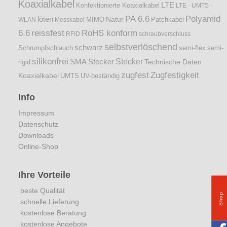
Koaxialkabel
LTE
Konfektionierte Koaxialkabel
LTE - UMTS -
PA 6.6
Polyamid
löten
Natur
Patchkabel
WLAN
Messkabel
MIMO
6.6
reissfest
RoHS konform
RFID
schraubverschluss
selbstverlöschend
schwarz
Schrumpfschlauch
semi-flex
semi-
silikonfrei
Stecker
SMA Stecker
Technische Daten
rigid
zugfest
Zugfestigkeit
Koaxialkabel
UMTS
UV-beständig
Info
Impressum
Datenschutz
Downloads
Online-Shop
Ihre Vorteile
beste Qualität
Shop
schnelle Lieferung
kostenlose Beratung
kostenlose Angebote