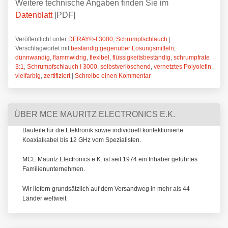
Weitere technische Angaben finden Sie im
Datenblatt
[PDF]
Veröffentlicht unter
DERAY®-I 3000
,
Schrumpfschlauch
|
Verschlagwortet mit
beständig gegenüber Lösungsmitteln
,
dünnwandig
,
flammwidrig
,
flexibel
,
flüssigkeitsbeständig
,
schrumpfrate
3:1
,
Schrumpfschlauch I 3000
,
selbstverlöschend
,
vernetztes Polyolefin
,
vielfarbig
,
zertifiziert
|
Schreibe einen Kommentar
ÜBER MCE MAURITZ ELECTRONICS E.K.
Bauteile für die Elektronik sowie individuell konfektionierte
Koaxialkabel bis 12 GHz vom Spezialisten.
MCE Mauritz Electronics e.K. ist seit 1974 ein Inhaber geführtes
Familienunternehmen.
Wir liefern grundsätzlich auf dem Versandweg in mehr als 44
Länder weltweit.