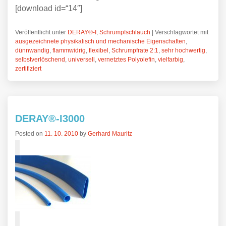
[download id=“14″]
Veröffentlicht unter
DERAY®-I
,
Schrumpfschlauch
|
Verschlagwortet mit
ausgezeichnete physikalisch und mechanische Eigenschaften
,
dünnwandig
,
flammwidrig
,
flexibel
,
Schrumpfrate 2:1
,
sehr hochwertig
,
selbstverlöschend
,
universell
,
vernetztes Polyolefin
,
vielfarbig
,
zertifiziert
DERAY®-I3000
Posted on
11. 10. 2010
by
Gerhard Mauritz