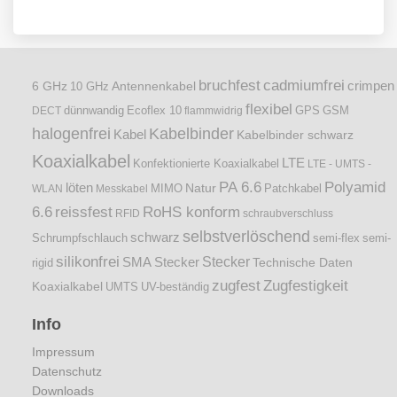
bruchfest
cadmiumfrei
crimpen
6 GHz
Antennenkabel
10 GHz
flexibel
dünnwandig
DECT
Ecoflex 10
flammwidrig
GPS
GSM
halogenfrei
Kabelbinder
Kabel
Kabelbinder schwarz
Koaxialkabel
LTE
Konfektionierte Koaxialkabel
LTE - UMTS -
PA 6.6
Polyamid
löten
Natur
Patchkabel
WLAN
Messkabel
MIMO
6.6
reissfest
RoHS konform
RFID
schraubverschluss
selbstverlöschend
schwarz
Schrumpfschlauch
semi-flex
semi-
silikonfrei
Stecker
SMA Stecker
Technische Daten
rigid
zugfest
Zugfestigkeit
Koaxialkabel
UMTS
UV-beständig
Info
Impressum
Datenschutz
Downloads