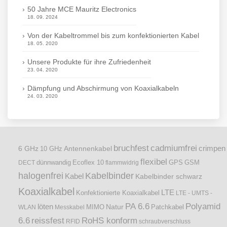
50 Jahre MCE Mauritz Electronics
18. 09. 2024
Von der Kabeltrommel bis zum konfektionierten Kabel
18. 05. 2020
Unsere Produkte für ihre Zufriedenheit
23. 04. 2020
Dämpfung und Abschirmung von Koaxialkabeln
24. 03. 2020
bruchfest
cadmiumfrei
crimpen
6 GHz
Antennenkabel
10 GHz
flexibel
dünnwandig
DECT
Ecoflex 10
flammwidrig
GPS
GSM
halogenfrei
Kabelbinder
Kabel
Kabelbinder schwarz
Koaxialkabel
LTE
Konfektionierte Koaxialkabel
LTE - UMTS -
PA 6.6
Polyamid
löten
Natur
Patchkabel
WLAN
Messkabel
MIMO
6.6
reissfest
RoHS konform
RFID
schraubverschluss