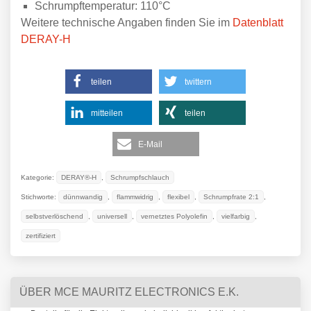
Schrumpftemperatur: 110°C
Weitere technische Angaben finden Sie im
Datenblatt
DERAY-H
teilen
twittern
mitteilen
teilen
E-Mail
Kategorie:
DERAY®-H
,
Schrumpfschlauch
Stichworte:
dünnwandig
,
flammwidrig
,
flexibel
,
Schrumpfrate 2:1
,
selbstverlöschend
,
universell
,
vernetztes Polyolefin
,
vielfarbig
,
zertifiziert
ÜBER MCE MAURITZ ELECTRONICS E.K.