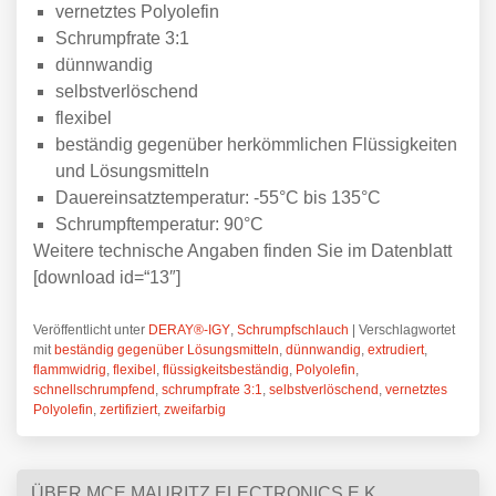
vernetztes Polyolefin
Schrumpfrate 3:1
dünnwandig
selbstverlöschend
flexibel
beständig gegenüber herkömmlichen Flüssigkeiten
und Lösungsmitteln
Dauereinsatztemperatur: -55°C bis 135°C
Schrumpftemperatur: 90°C
Weitere technische Angaben finden Sie im Datenblatt
[download id=“13″]
Veröffentlicht unter
DERAY®-IGY
,
Schrumpfschlauch
|
Verschlagwortet
mit
beständig gegenüber Lösungsmitteln
,
dünnwandig
,
extrudiert
,
flammwidrig
,
flexibel
,
flüssigkeitsbeständig
,
Polyolefin
,
schnellschrumpfend
,
schrumpfrate 3:1
,
selbstverlöschend
,
vernetztes
Polyolefin
,
zertifiziert
,
zweifarbig
ÜBER MCE MAURITZ ELECTRONICS E.K.