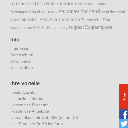
6.6
reissfest
RoHS konform
RFID
schraubverschluss
selbstverlöschend
schwarz
Schrumpfschlauch
semi-flex
semi-
silikonfrei
Stecker
SMA Stecker
Technische Daten
rigid
zugfest
Zugfestigkeit
Koaxialkabel
UMTS
UV-beständig
Info
Impressum
Datenschutz
Downloads
Online-Shop
Ihre Vorteile
beste Qualität
Shop
schnelle Lieferung
kostenlose Beratung
kostenlose Angebote
versandkostenfrei ab 60€ (nur in DE)
alle Produkte RoHS konform