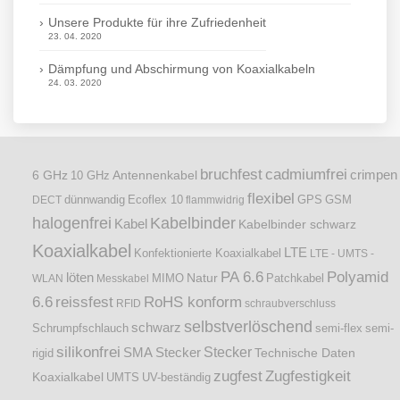
Unsere Produkte für ihre Zufriedenheit
23. 04. 2020
Dämpfung und Abschirmung von Koaxialkabeln
24. 03. 2020
bruchfest
cadmiumfrei
crimpen
6 GHz
Antennenkabel
10 GHz
flexibel
dünnwandig
DECT
Ecoflex 10
flammwidrig
GPS
GSM
halogenfrei
Kabelbinder
Kabel
Kabelbinder schwarz
Koaxialkabel
LTE
Konfektionierte Koaxialkabel
LTE - UMTS -
PA 6.6
Polyamid
löten
Natur
Patchkabel
WLAN
Messkabel
MIMO
6.6
reissfest
RoHS konform
RFID
schraubverschluss
selbstverlöschend
schwarz
Schrumpfschlauch
semi-flex
semi-
silikonfrei
Stecker
SMA Stecker
Technische Daten
rigid
zugfest
Zugfestigkeit
Koaxialkabel
UMTS
UV-beständig