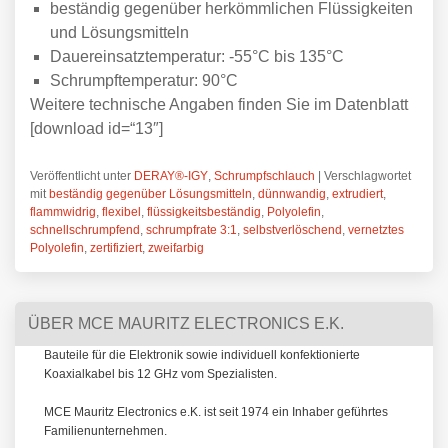
beständig gegenüber herkömmlichen Flüssigkeiten
und Lösungsmitteln
Dauereinsatztemperatur: -55°C bis 135°C
Schrumpftemperatur: 90°C
Weitere technische Angaben finden Sie im Datenblatt
[download id=“13″]
Veröffentlicht unter
DERAY®-IGY
,
Schrumpfschlauch
|
Verschlagwortet
mit
beständig gegenüber Lösungsmitteln
,
dünnwandig
,
extrudiert
,
flammwidrig
,
flexibel
,
flüssigkeitsbeständig
,
Polyolefin
,
schnellschrumpfend
,
schrumpfrate 3:1
,
selbstverlöschend
,
vernetztes
Polyolefin
,
zertifiziert
,
zweifarbig
ÜBER MCE MAURITZ ELECTRONICS E.K.
Bauteile für die Elektronik sowie individuell konfektionierte
Koaxialkabel bis 12 GHz vom Spezialisten.
MCE Mauritz Electronics e.K. ist seit 1974 ein Inhaber geführtes
Familienunternehmen.