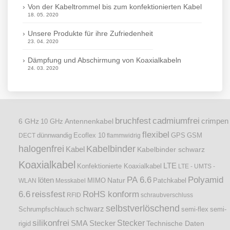
Von der Kabeltrommel bis zum konfektionierten Kabel
18. 05. 2020
Unsere Produkte für ihre Zufriedenheit
23. 04. 2020
Dämpfung und Abschirmung von Koaxialkabeln
24. 03. 2020
bruchfest
cadmiumfrei
crimpen
6 GHz
Antennenkabel
10 GHz
flexibel
dünnwandig
DECT
Ecoflex 10
flammwidrig
GPS
GSM
halogenfrei
Kabelbinder
Kabel
Kabelbinder schwarz
Koaxialkabel
LTE
Konfektionierte Koaxialkabel
LTE - UMTS -
PA 6.6
Polyamid
löten
Natur
Patchkabel
WLAN
Messkabel
MIMO
6.6
reissfest
RoHS konform
RFID
schraubverschluss
selbstverlöschend
schwarz
Schrumpfschlauch
semi-flex
semi-
silikonfrei
Stecker
SMA Stecker
Technische Daten
rigid