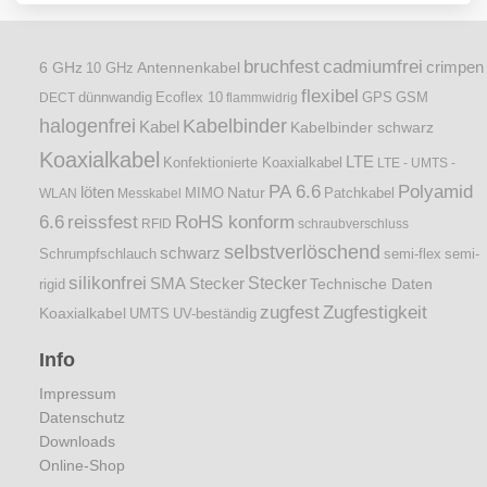
bruchfest
cadmiumfrei
crimpen
6 GHz
Antennenkabel
10 GHz
flexibel
dünnwandig
DECT
Ecoflex 10
flammwidrig
GPS
GSM
halogenfrei
Kabelbinder
Kabel
Kabelbinder schwarz
Koaxialkabel
LTE
Konfektionierte Koaxialkabel
LTE - UMTS -
PA 6.6
Polyamid
löten
Natur
Patchkabel
WLAN
Messkabel
MIMO
6.6
reissfest
RoHS konform
RFID
schraubverschluss
selbstverlöschend
schwarz
Schrumpfschlauch
semi-flex
semi-
silikonfrei
Stecker
SMA Stecker
Technische Daten
rigid
zugfest
Zugfestigkeit
Koaxialkabel
UMTS
UV-beständig
Info
Impressum
Datenschutz
Downloads
Online-Shop