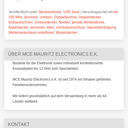
Veröffentlicht unter
Steckverbinder
,
UHF Serie
|
Verschlagwortet mit
bis
200 MHz
,
Buchsen
,
crimpen
,
Doppelbuchse
,
Doppelstecker
,
Einbaubuchsen
,
Einbaustecker
,
flexibel
,
gerade Winkelstücke
,
Kabelstecker
,
klemmen
,
löten
,
schraubverschluss
,
Signalübertragung
,
Wellenwiderstand undefiniert
,
Winkelstecker
ÜBER MCE MAURITZ ELECTRONICS E.K.
Bauteile für die Elektronik sowie individuell konfektionierte
Koaxialkabel bis 12 GHz vom Spezialisten.
MCE Mauritz Electronics e.K. ist seit 1974 ein Inhaber geführtes
Familienunternehmen.
Wir liefern grundsätzlich auf dem Versandweg in mehr als 44
Länder weltweit.
KONTAKT