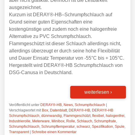
aber nicht glasklar. Dennoch ist die Lesbarkeit
ausgezeichnet.
Kurzum ist
DERAY®-HB
–
Schrumpfschlauch
auf
Grund seiner guten Eigenschaften eine
kostengünstige und zudem noch eine halogenfreie
Alternative zu PVC
Schrumpfschlauch
.
Flammgeschützt ist dieser Schlauch allerdings nicht,
allerdings überzeugt er durch seine hohe Flexibilität
und Dauer Einsatz Temperatur von -55°C bis + 105°C.
Hergestellt wird
DERAY®-HB
Schrumpfschlauch
von
DSG-Canusa in Deutschland.
weiterlesen
›
Veröffentlicht unter
DERAY®-HB
,
News
,
Schrumpfschlauch
|
Verschlagwortet mit
Box
,
Datenblatt
,
DERAY®-HB
,
DERAY®-HB
Schrumpfschlauch
,
dünnwandig
,
Flammgeschützt
,
flexibel
,
halogenfrei
,
Industrierolle
,
Meterware
,
Minibox
,
Rolle
,
Schlauch
,
Schrumpfrate
,
Schrumpfschlauch
,
Schrumpftemperatur
,
schwarz
,
Spezifikation
,
Spule
,
Transparent
|
Schreibe einen Kommentar