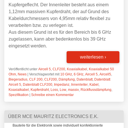
Kupfergeflecht. Der Innenleiter besteht aus einem
1,12mm massiven Kupferdraht, der auf Grund des
Kabeldurchmessers von 4,95mm relativ flexibel zu
verarbeiten bzw. zu verlegen ist.
Aus diesem Grund ist es für den Bereich bis 6 GHz
zugelassen, kann aber bedenkenlos bis 39 GHz
eingesetzt werden.
weiterlesen
›
Veröffentlicht unter
Aircell 5
,
CLF200
,
Koaxialkabel
,
Koaxialkabel 50
Ohm
,
News
|
Verschlagwortet mit
10 GHz
,
6 GHz
,
Aircell 5
,
Aircell5
,
Biegeradius
,
CLF 200
,
CLF200
,
Dämpfung
,
Datenblatt
,
Datenblatt
Aircell 5
,
Datenblatt CLF200
,
Impedanz
,
Innenleiter
,
Kabel
,
Koaxialkabel
,
Kupferdraht
,
Loss
,
Low
,
massiv
,
Rückflussdämpfung
,
Spezifikation
|
Schreibe einen Kommentar
ÜBER MCE MAURITZ ELECTRONICS E.K.
Bauteile für die Elektronik sowie individuell konfektionierte