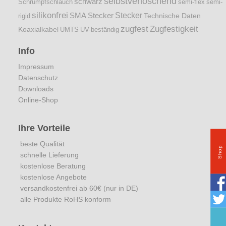
selbstverlöschend
schwarz
Schrumpfschlauch
semi-flex
semi-
silikonfrei
Stecker
SMA Stecker
Technische Daten
rigid
zugfest
Zugfestigkeit
Koaxialkabel
UMTS
UV-beständig
Info
Impressum
Datenschutz
Downloads
Online-Shop
Ihre Vorteile
beste Qualität
Shop
schnelle Lieferung
kostenlose Beratung
kostenlose Angebote
versandkostenfrei ab 60€ (nur in DE)
alle Produkte RoHS konform