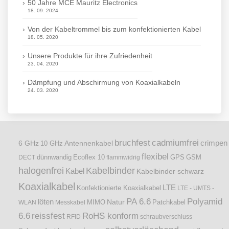
50 Jahre MCE Mauritz Electronics
18. 09. 2024
Von der Kabeltrommel bis zum konfektionierten Kabel
18. 05. 2020
Unsere Produkte für ihre Zufriedenheit
23. 04. 2020
Dämpfung und Abschirmung von Koaxialkabeln
24. 03. 2020
bruchfest
cadmiumfrei
crimpen
6 GHz
Antennenkabel
10 GHz
flexibel
dünnwandig
DECT
Ecoflex 10
flammwidrig
GPS
GSM
halogenfrei
Kabelbinder
Kabel
Kabelbinder schwarz
Koaxialkabel
LTE
Konfektionierte Koaxialkabel
LTE - UMTS -
PA 6.6
Polyamid
löten
Natur
Patchkabel
WLAN
Messkabel
MIMO
6.6
reissfest
RoHS konform
RFID
schraubverschluss