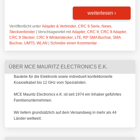
weiterlesen
›
Veröffentlicht unter
Adapter & Verbinder
,
CRC 9 Serie
,
News
,
Steckverbinder
|
Verschlagwortet mit
Adapter
,
CRC 9
,
CRC 9 Adapter
,
CRC 9 Stecker
,
CRC 9 Winkelstecker
,
LTE
,
RP SMA Buchse
,
SMA
Buchse
,
UMTS
,
WLAN
|
Schreibe einen Kommentar
ÜBER MCE MAURITZ ELECTRONICS E.K.
Bauteile für die Elektronik sowie individuell konfektionierte
Koaxialkabel bis 12 GHz vom Spezialisten.
MCE Mauritz Electronics e.K. ist seit 1974 ein Inhaber geführtes
Familienunternehmen.
Wir liefern grundsätzlich auf dem Versandweg in mehr als 44
Länder weltweit.