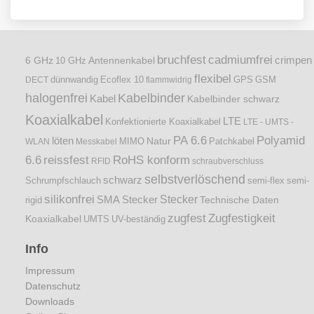
bruchfest
cadmiumfrei
crimpen
6 GHz
Antennenkabel
10 GHz
flexibel
dünnwandig
DECT
Ecoflex 10
flammwidrig
GPS
GSM
halogenfrei
Kabelbinder
Kabel
Kabelbinder schwarz
Koaxialkabel
LTE
Konfektionierte Koaxialkabel
LTE - UMTS -
PA 6.6
Polyamid
löten
Natur
Patchkabel
WLAN
Messkabel
MIMO
6.6
reissfest
RoHS konform
RFID
schraubverschluss
selbstverlöschend
schwarz
Schrumpfschlauch
semi-flex
semi-
silikonfrei
Stecker
SMA Stecker
Technische Daten
rigid
zugfest
Zugfestigkeit
Koaxialkabel
UMTS
UV-beständig
Info
Impressum
Datenschutz
Downloads