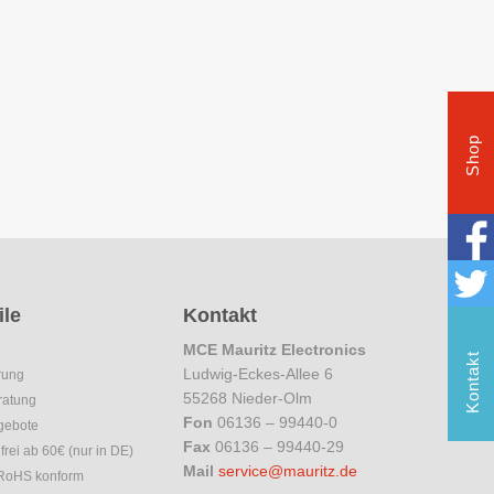
Shop
ile
Kontakt
MCE Mauritz Electronics
Kontakt
Ludwig-Eckes-Allee 6
rung
55268 Nieder-Olm
ratung
Fon
06136 – 99440-0
gebote
Fax
06136 – 99440-29
rei ab 60€ (nur in DE)
Mail
service@mauritz.de
 RoHS konform