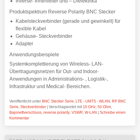
Inverse- Innenleiter und – Dielektrika
Produktspektrum Reverse Polarity BNC Stecker
Kabelsteckverbinder (gerade und gewinkelt) für
flexible Kabel
Gehäuse- Steckverbinder
Adapter
Anwendungsbeispiele
Systemkomplettierung von Wireless- LAN-
Übertragungsnetzen für Out- und Indoor-
Anwendungen in Administrations- , Logistik-,
Infrastruktur und Medical- Bereichen.
Veröffentlicht unter
BNC Stecker Serie
,
LTE - UMTS - WLAN
,
RP BNC
Serie
,
Steckverbinder
|
Verschlagwortet mit
10 GHz
,
50 Ohm
,
Bajonettverschluss
,
reverse polarity
,
VSWR
,
W-LAN
|
Schreibe einen
Kommentar