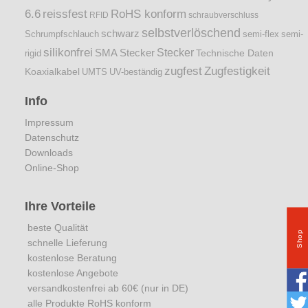
6.6
reissfest
RoHS konform
RFID
schraubverschluss
selbstverlöschend
schwarz
Schrumpfschlauch
semi-flex
semi-
silikonfrei
Stecker
SMA Stecker
Technische Daten
rigid
zugfest
Zugfestigkeit
Koaxialkabel
UMTS
UV-beständig
Info
Impressum
Datenschutz
Downloads
Online-Shop
Ihre Vorteile
beste Qualität
Shop
schnelle Lieferung
kostenlose Beratung
kostenlose Angebote
versandkostenfrei ab 60€ (nur in DE)
alle Produkte RoHS konform