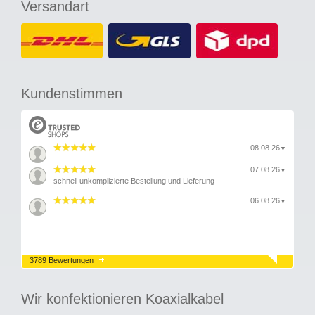
Versandart
Kundenstimmen
08.08.26
▼
07.08.26
▼
schnell unkomplizierte Bestellung und Lieferung
06.08.26
▼
3789 Bewertungen
Wir konfektionieren Koaxialkabel