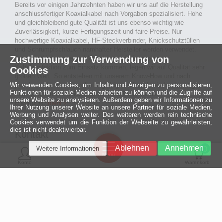
Bereits vor einigen Jahrzehnten haben wir uns auf die Herstellung
anschlussfertiger Koaxialkabel nach Vorgaben spezialisiert. Hohe
und gleichbleibend gute Qualität ist uns ebenso wichtig wie
Zuverlässigkeit, kurze Fertigungszeit und faire Preise. Nur
hochwertige Koaxialkabel, HF-Steckverbinder, Knickschutztüllen
und Schrumpfschlauch namhafter Hersteller werden verwendet.
Zustimmung zur Verwendung von
Auch an Werkzeuge und Maschinen, die in unserer
Kabelkonfektion zum Einsatz kommen, legen wir auf Qualität sehr
Cookies
großen Wert. So entstehen mit unserem Know-How und nach
passieren der Endkontrolle langlebige und qualitativ hochwertige
Wir verwenden Cookies, um Inhalte und Anzeigen zu personalisieren,
Funktionen für soziale Medien anbieten zu können und die Zugriffe auf
konfektionierte Koaxialkabel für viele Bereiche der
unsere Website zu analysieren. Außerdem geben wir Informationen zu
Elektronik.
mehr ›
Ihrer Nutzung unserer Website an unsere Partner für soziale Medien,
Werbung und Analysen weiter. Des weiteren werden rein technische
Cookies verwendet um die Funktion der Webseite zu gewährleisten,
dies ist nicht deaktivierbar.
Kontakt
Ein halbes
Ablehnen
Annehmen
Weitere Informationen
Jahrhundert
0
MCE Mauritz Electronics
Menü
technologische
Konto
Warenkorb
Exzellenz
Ludwig-Eckes-Allee 6
55268 Nieder-Olm
Mehr »
Fon
06136 - 99440-0
Fax
06136 - 99440-29
Mail
service@mauritz.de