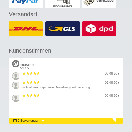
Versandart
Kundenstimmen
08.08.26
▼
07.08.26
▼
schnell unkomplizierte Bestellung und Lieferung
06.08.26
▼
3789 Bewertungen