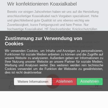
Wir konfektionieren Koaxialkabel
Bereits vor einigen Jahrzehnten haben wir uns auf die Herstellung
anschlussfertiger Koaxialkabel nach Vorgaben spezialisiert. Hohe
und gleichbleibend gute Qualität ist uns ebenso wichtig wie
Zuverlässigkeit, kurze Fertigungszeit und faire Preise. Nur
hochwertige Koaxialkabel, HF-Steckverbinder, Knickschutztüllen
und Schrumpfschlauch namhafter Hersteller werden verwendet.
Zustimmung zur Verwendung von
Auch an Werkzeuge und Maschinen, die in unserer
Kabelkonfektion zum Einsatz kommen, legen wir auf Qualität sehr
Cookies
großen Wert. So entstehen mit unserem Know-How und nach
Wir verwenden Cookies, um Inhalte und Anzeigen zu personalisieren,
passieren der Endkontrolle langlebige und qualitativ hochwertige
Funktionen für soziale Medien anbieten zu können und die Zugriffe auf
konfektionierte Koaxialkabel für viele Bereiche der
unsere Website zu analysieren. Außerdem geben wir Informationen zu
Elektronik.
mehr ›
Ihrer Nutzung unserer Website an unsere Partner für soziale Medien,
Werbung und Analysen weiter. Des weiteren werden rein technische
Cookies verwendet um die Funktion der Webseite zu gewährleisten,
dies ist nicht deaktivierbar.
Kontakt
Ein halbes
Ablehnen
Annehmen
Weitere Informationen
Jahrhundert
0
MCE Mauritz Electronics
Menü
technologische
Konto
Warenkorb
Exzellenz
Ludwig-Eckes-Allee 6
55268 Nieder-Olm
Mehr »
Fon
06136 - 99440-0
Fax
06136 - 99440-29