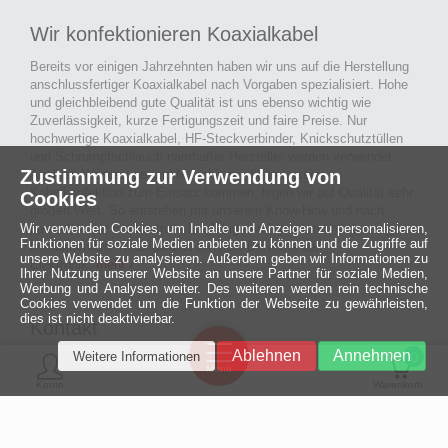
Wir konfektionieren Koaxialkabel
Bereits vor einigen Jahrzehnten haben wir uns auf die Herstellung
anschlussfertiger Koaxialkabel nach Vorgaben spezialisiert. Hohe
und gleichbleibend gute Qualität ist uns ebenso wichtig wie
Zuverlässigkeit, kurze Fertigungszeit und faire Preise. Nur
hochwertige Koaxialkabel, HF-Steckverbinder, Knickschutztüllen
und Schrumpfschlauch namhafter Hersteller werden verwendet.
Zustimmung zur Verwendung von
Auch an Werkzeuge und Maschinen, die in unserer
Kabelkonfektion zum Einsatz kommen, legen wir auf Qualität sehr
Cookies
großen Wert. So entstehen mit unserem Know-How und nach
passieren der Endkontrolle langlebige und qualitativ hochwertige
Wir verwenden Cookies, um Inhalte und Anzeigen zu personalisieren,
Funktionen für soziale Medien anbieten zu können und die Zugriffe auf
konfektionierte Koaxialkabel für viele Bereiche der
unsere Website zu analysieren. Außerdem geben wir Informationen zu
Elektronik.
mehr ›
Ihrer Nutzung unserer Website an unsere Partner für soziale Medien,
Werbung und Analysen weiter. Des weiteren werden rein technische
Cookies verwendet um die Funktion der Webseite zu gewährleisten,
dies ist nicht deaktivierbar.
Kontakt
Ein halbes
Ablehnen
Annehmen
Weitere Informationen
Jahrhundert
0
MCE Mauritz Electronics
Menü
technologische
Konto
Warenkorb
Exzellenz
Ludwig-Eckes-Allee 6
55268 Nieder-Olm
Mehr »
Fon
06136 - 99440-0