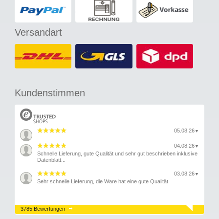
Versandart
Kundenstimmen
05.08.26
▼
04.08.26
▼
Schnelle Lieferung, gute Qualität und sehr gut beschrieben inklusive
Datenblatt...
03.08.26
▼
Sehr schnelle Lieferung, die Ware hat eine gute Qualität.
3785 Bewertungen