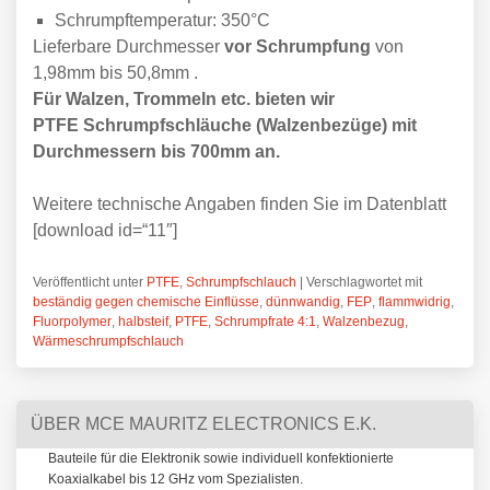
Schrumpftemperatur: 350°C
Lieferbare Durchmesser
vor Schrumpfung
von
1,98mm bis 50,8mm .
Für Walzen, Trommeln etc. bieten wir
PTFE Schrumpfschläuche (Walzenbezüge) mit
Durchmessern bis 700mm an.
Weitere technische Angaben finden Sie im Datenblatt
[download id=“11″]
Veröffentlicht unter
PTFE
,
Schrumpfschlauch
|
Verschlagwortet mit
beständig gegen chemische Einflüsse
,
dünnwandig
,
FEP
,
flammwidrig
,
Fluorpolymer
,
halbsteif
,
PTFE
,
Schrumpfrate 4:1
,
Walzenbezug
,
Wärmeschrumpfschlauch
ÜBER MCE MAURITZ ELECTRONICS E.K.
Bauteile für die Elektronik sowie individuell konfektionierte
Koaxialkabel bis 12 GHz vom Spezialisten.