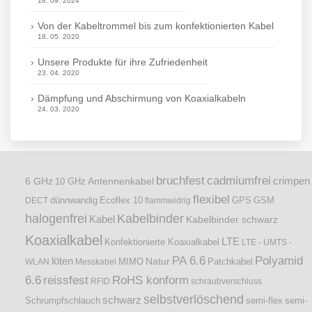
18. 09. 2024
Von der Kabeltrommel bis zum konfektionierten Kabel
18. 05. 2020
Unsere Produkte für ihre Zufriedenheit
23. 04. 2020
Dämpfung und Abschirmung von Koaxialkabeln
24. 03. 2020
bruchfest
cadmiumfrei
crimpen
6 GHz
Antennenkabel
10 GHz
flexibel
dünnwandig
DECT
Ecoflex 10
flammwidrig
GPS
GSM
halogenfrei
Kabelbinder
Kabel
Kabelbinder schwarz
Koaxialkabel
LTE
Konfektionierte Koaxialkabel
LTE - UMTS -
PA 6.6
Polyamid
löten
Natur
Patchkabel
WLAN
Messkabel
MIMO
6.6
reissfest
RoHS konform
RFID
schraubverschluss
selbstverlöschend
schwarz
Schrumpfschlauch
semi-flex
semi-