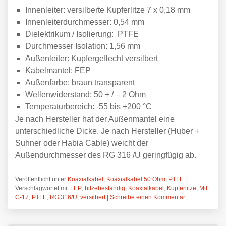
Innenleiter: versilberte Kupferlitze 7 x 0,18 mm
Innenleiterdurchmesser: 0,54 mm
Dielektrikum / Isolierung: PTFE
Durchmesser Isolation: 1,56 mm
Außenleiter: Kupfergeflecht versilbert
Kabelmantel: FEP
Außenfarbe: braun transparent
Wellenwiderstand: 50 + / – 2 Ohm
Temperaturbereich: -55 bis +200 °C
Je nach Hersteller hat der Außenmantel eine
unterschiedliche Dicke. Je nach Hersteller (Huber +
Suhner oder Habia Cable) weicht der
Außendurchmesser des RG 316 /U geringfügig ab.
Veröffentlicht unter
Koaxialkabel
,
Koaxialkabel 50 Ohm
,
PTFE
|
Verschlagwortet mit
FEP
,
hitzebeständig
,
Koaxialkabel
,
Kupferlitze
,
MiL
C-17
,
PTFE
,
RG 316/U
,
versilbert
|
Schreibe einen Kommentar