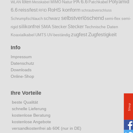
PA 6.6
Polyamid
löten
Natur
Patchkabel
WLAN
Messkabel
MIMO
6.6
reissfest
RoHS konform
RFID
schraubverschluss
selbstverlöschend
schwarz
Schrumpfschlauch
semi-flex
semi-
silikonfrei
Stecker
SMA Stecker
Technische Daten
rigid
zugfest
Zugfestigkeit
Koaxialkabel
UMTS
UV-beständig
Info
Impressum
Datenschutz
Downloads
Online-Shop
Ihre Vorteile
beste Qualität
Shop
schnelle Lieferung
kostenlose Beratung
kostenlose Angebote
versandkostenfrei ab 60€ (nur in DE)