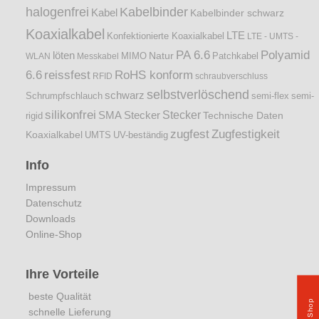
halogenfrei
Kabelbinder
Kabel
Kabelbinder schwarz
Koaxialkabel
LTE
Konfektionierte Koaxialkabel
LTE - UMTS -
PA 6.6
Polyamid
löten
Natur
Patchkabel
WLAN
Messkabel
MIMO
6.6
reissfest
RoHS konform
RFID
schraubverschluss
selbstverlöschend
schwarz
Schrumpfschlauch
semi-flex
semi-
silikonfrei
Stecker
SMA Stecker
Technische Daten
rigid
zugfest
Zugfestigkeit
Koaxialkabel
UMTS
UV-beständig
Info
Impressum
Datenschutz
Downloads
Online-Shop
Ihre Vorteile
beste Qualität
Shop
schnelle Lieferung