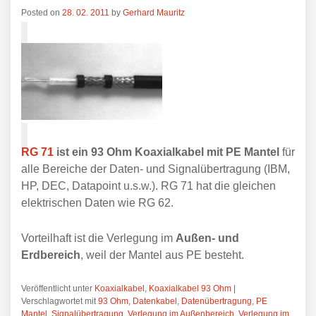
Posted on
28. 02. 2011
by
Gerhard Mauritz
RG 71
ist ein 93 Ohm Koaxialkabel mit PE Mantel
für
alle Bereiche der Daten- und Signalübertragung (IBM,
HP, DEC, Datapoint u.s.w.). RG 71 hat die gleichen
elektrischen Daten wie RG 62.
Vorteilhaft ist die Verlegung im
Außen- und
Erdbereich
, weil der Mantel aus PE besteht.
Veröffentlicht unter
Koaxialkabel
,
Koaxialkabel 93 Ohm
|
Verschlagwortet mit
93 Ohm
,
Datenkabel
,
Datenübertragung
,
PE
Mantel
,
Signalübertragung
,
Verlegung im Außenbereich
,
Verlegung im