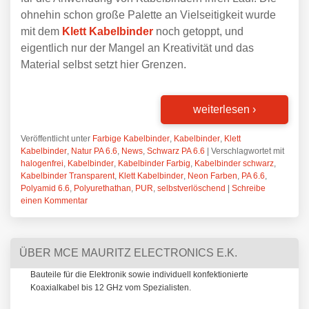
ohnehin schon große Palette an Vielseitigkeit wurde
mit dem
Klett Kabelbinder
noch getoppt, und
eigentlich nur der Mangel an Kreativität und das
Material selbst setzt hier Grenzen.
weiterlesen
›
Veröffentlicht unter
Farbige Kabelbinder
,
Kabelbinder
,
Klett
Kabelbinder
,
Natur PA 6.6
,
News
,
Schwarz PA 6.6
|
Verschlagwortet mit
halogenfrei
,
Kabelbinder
,
Kabelbinder Farbig
,
Kabelbinder schwarz
,
Kabelbinder Transparent
,
Klett Kabelbinder
,
Neon Farben
,
PA 6.6
,
Polyamid 6.6
,
Polyurethathan
,
PUR
,
selbstverlöschend
|
Schreibe
einen Kommentar
ÜBER MCE MAURITZ ELECTRONICS E.K.
Bauteile für die Elektronik sowie individuell konfektionierte
Koaxialkabel bis 12 GHz vom Spezialisten.