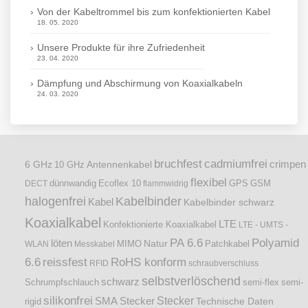
Von der Kabeltrommel bis zum konfektionierten Kabel
18. 05. 2020
Unsere Produkte für ihre Zufriedenheit
23. 04. 2020
Dämpfung und Abschirmung von Koaxialkabeln
24. 03. 2020
bruchfest
cadmiumfrei
crimpen
6 GHz
Antennenkabel
10 GHz
flexibel
dünnwandig
DECT
Ecoflex 10
flammwidrig
GPS
GSM
halogenfrei
Kabelbinder
Kabel
Kabelbinder schwarz
Koaxialkabel
LTE
Konfektionierte Koaxialkabel
LTE - UMTS -
PA 6.6
Polyamid
löten
Natur
Patchkabel
WLAN
Messkabel
MIMO
6.6
reissfest
RoHS konform
RFID
schraubverschluss
selbstverlöschend
schwarz
Schrumpfschlauch
semi-flex
semi-
silikonfrei
Stecker
SMA Stecker
Technische Daten
rigid