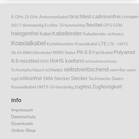
bruchfest
cadmiumfrei
crimpen
6 GHz
Antennenkabel
10 GHz
flexibel
dünnwandig
DECT
Ecoflex 10
flammwidrig
GPS
GSM
halogenfrei
Kabelbinder
Kabel
Kabelbinder schwarz
Koaxialkabel
LTE
Konfektionierte Koaxialkabel
LTE - UMTS -
PA 6.6
Polyamid
löten
Natur
Patchkabel
WLAN
Messkabel
MIMO
6.6
reissfest
RoHS konform
RFID
schraubverschluss
selbstverlöschend
schwarz
Schrumpfschlauch
semi-flex
semi-
silikonfrei
Stecker
SMA Stecker
Technische Daten
rigid
zugfest
Zugfestigkeit
Koaxialkabel
UMTS
UV-beständig
Info
Impressum
Datenschutz
Downloads
Online-Shop