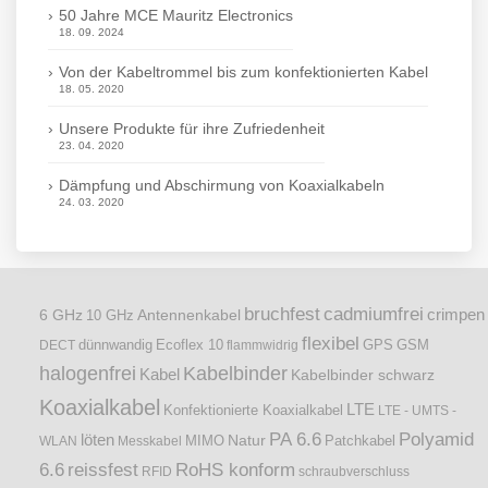
50 Jahre MCE Mauritz Electronics
18. 09. 2024
Von der Kabeltrommel bis zum konfektionierten Kabel
18. 05. 2020
Unsere Produkte für ihre Zufriedenheit
23. 04. 2020
Dämpfung und Abschirmung von Koaxialkabeln
24. 03. 2020
bruchfest
cadmiumfrei
crimpen
6 GHz
Antennenkabel
10 GHz
flexibel
dünnwandig
DECT
Ecoflex 10
flammwidrig
GPS
GSM
halogenfrei
Kabelbinder
Kabel
Kabelbinder schwarz
Koaxialkabel
LTE
Konfektionierte Koaxialkabel
LTE - UMTS -
PA 6.6
Polyamid
löten
Natur
Patchkabel
WLAN
Messkabel
MIMO
6.6
reissfest
RoHS konform
RFID
schraubverschluss