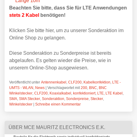
Länge 10m
Beachten Sie bitte, dass Sie für LTE Anwendungen
stets 2 Kabel
benötigen!
Klicken Sie bitte hier, um zu unserer Sonderaktion im
Online Shop zu gelangen.
Diese Sonderaktion zu Sonderpreise ist bereits
abgelaufen. Es gelten wieder die Preise, wie in
unserem Online-Shop ausgewiesen.
Veröffentlicht unter
Antennenkabel
,
CLF200
,
Kabelkonfektion
,
LTE -
UMTS - WLAN
,
News
|
Verschlagwortet mit
200
,
BNC
,
BNC
Winkelstecker
,
CLF200
,
Koaxialkabel
,
konfektioniert
,
LTE
,
LTE Kabel
,
SMA
,
SMA Stecker
,
Sonderaktion
,
Sonderpreise
,
Stecker
,
Winkelstecker
|
Schreibe einen Kommentar
ÜBER MCE MAURITZ ELECTRONICS E.K.
Bauteile für die Elektronik sowie individuell konfektionierte