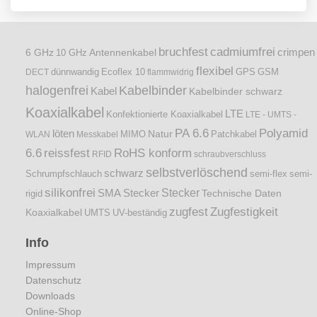
bruchfest
cadmiumfrei
crimpen
6 GHz
Antennenkabel
10 GHz
flexibel
dünnwandig
DECT
Ecoflex 10
flammwidrig
GPS
GSM
halogenfrei
Kabelbinder
Kabel
Kabelbinder schwarz
Koaxialkabel
LTE
Konfektionierte Koaxialkabel
LTE - UMTS -
PA 6.6
Polyamid
löten
Natur
Patchkabel
WLAN
Messkabel
MIMO
6.6
reissfest
RoHS konform
RFID
schraubverschluss
selbstverlöschend
schwarz
Schrumpfschlauch
semi-flex
semi-
silikonfrei
Stecker
SMA Stecker
Technische Daten
rigid
zugfest
Zugfestigkeit
Koaxialkabel
UMTS
UV-beständig
Info
Impressum
Datenschutz
Downloads
Online-Shop