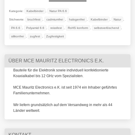
Kategorie:
Kabelbinder
,
Natur PA 6.6
Stichworte:
bruchfest
,
cadmiumfrei
,
halogenfrei
,
Kabelbinder
,
Natur
,
PA 6.6
,
Polyamid 6.6
,
reissfest
,
RoHS konform
,
selbstverlöschend
,
silikonfrei
,
zugfest
,
Zugfestigkeit
ÜBER MCE MAURITZ ELECTRONICS E.K.
Bauteile für die Elektronik sowie individuell konfektionierte
Koaxialkabel bis 12 GHz vom Spezialisten.
MCE Mauritz Electronics e.K. ist seit 1974 ein Inhaber geführtes
Familienunternehmen.
Wir liefern grundsätzlich auf dem Versandweg in mehr als 44
Länder weltweit.
KONTAKT