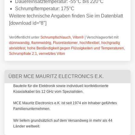
Dauereinsatztemperatur: -55°C bis 220°C
Schrumpftemperatur: 175°C
Weitere technische Angaben finden Sie im Datenblatt
[download id=“8″]
Veröffentlicht unter
Schrumpfschlauch
,
Viton®
|
Verschlagwortet mit
dünnwandig
,
flammwidrig
,
Fluorelastomer
,
hochflexibel
,
hochgradig
abriebfest
,
hohe Beständigkeit gegen Flüssigkeiten und Temperaturen
,
Schrumpfrate 2:1
,
vernetztes Viton
ÜBER MCE MAURITZ ELECTRONICS E.K.
Bauteile für die Elektronik sowie individuell konfektionierte
Koaxialkabel bis 12 GHz vom Spezialisten.
MCE Mauritz Electronics e.K. ist seit 1974 ein Inhaber geführtes
Familienunternehmen.
Wir liefern grundsätzlich auf dem Versandweg in mehr als 44
Länder weltweit.