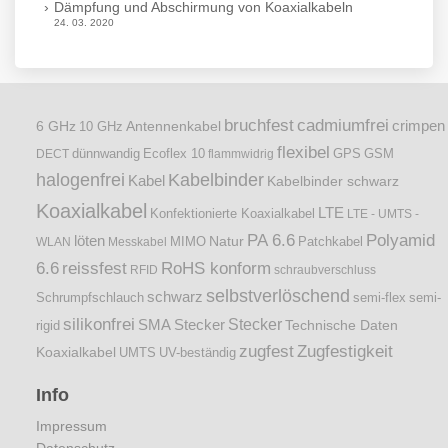
Dämpfung und Abschirmung von Koaxialkabeln
24. 03. 2020
bruchfest
cadmiumfrei
crimpen
6 GHz
Antennenkabel
10 GHz
flexibel
dünnwandig
DECT
Ecoflex 10
flammwidrig
GPS
GSM
halogenfrei
Kabelbinder
Kabel
Kabelbinder schwarz
Koaxialkabel
LTE
Konfektionierte Koaxialkabel
LTE - UMTS -
PA 6.6
Polyamid
löten
Natur
Patchkabel
WLAN
Messkabel
MIMO
6.6
reissfest
RoHS konform
RFID
schraubverschluss
selbstverlöschend
schwarz
Schrumpfschlauch
semi-flex
semi-
silikonfrei
Stecker
SMA Stecker
Technische Daten
rigid
zugfest
Zugfestigkeit
Koaxialkabel
UMTS
UV-beständig
Info
Impressum
Datenschutz