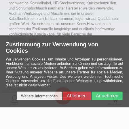
hochwertige Koaxialkabel, HF-Steckverbinder, Knickschutztüllen
und Schrumpfschlauch namhafter Hersteller werden verwendet.
Auch an Werkzeuge und Maschinen, die in unserer
Kabelkonfektion zum Einsatz kommen, legen wir auf Qualität sehr
großen Wert. So entstehen mit unserem Know-How und nach
passieren der Endkontrolle langlebige und qualitativ hochwertige
konfektionierte Koaxialkabel für viele Bereiche der
Elektronik.
mehr ›
Zustimmung zur Verwendung von
Cookies
Kontakt
Wir verwenden Cookies, um Inhalte und Anzeigen zu personalisieren,
Funktionen für soziale Medien anbieten zu können und die Zugriffe auf
MCE Mauritz Electronics
unsere Website zu analysieren. Außerdem geben wir Informationen zu
Ihrer Nutzung unserer Website an unsere Partner für soziale Medien,
Ludwig-Eckes-Allee 6
Werbung und Analysen weiter. Des weiteren werden rein technische
Cookies verwendet um die Funktion der Webseite zu gewährleisten,
55268 Nieder-Olm
dies ist nicht deaktivierbar.
Fon
06136 - 99440-0
Ein halbes
Fax
06136 - 99440-29
Ablehnen
Annehmen
Weitere Informationen
Jahrhundert
0
Mail
service@mauritz.de
Menü
technologische
Konto
Warenkorb
Exzellenz
© 2026 MCE Mauritz Electronics
Mehr »
Design, Hosting & Support:
FIETZ
GmbH & Co. KG