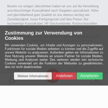
Bereits vor einigen Jahrzehnten haben wir uns auf die Herstellung
anschlussfertiger Koaxialkabel nach Vorgaben spezialisiert. Hohe
und gleichbleibend gute Qualität ist uns ebenso wichtig wie
Zuverlässigkeit, kurze Fertigungszeit und faire Preise. Nur
hochwertige Koaxialkabel, HF-Steckverbinder, Knickschutztüllen
und Schrumpfschlauch namhafter Hersteller werden verwendet.
Zustimmung zur Verwendung von
Auch an Werkzeuge und Maschinen, die in unserer
Kabelkonfektion zum Einsatz kommen, legen wir auf Qualität sehr
Cookies
großen Wert. So entstehen mit unserem Know-How und nach
Wir verwenden Cookies, um Inhalte und Anzeigen zu personalisieren,
passieren der Endkontrolle langlebige und qualitativ hochwertige
Funktionen für soziale Medien anbieten zu können und die Zugriffe auf
konfektionierte Koaxialkabel für viele Bereiche der
unsere Website zu analysieren. Außerdem geben wir Informationen zu
Elektronik.
mehr ›
Ihrer Nutzung unserer Website an unsere Partner für soziale Medien,
Werbung und Analysen weiter. Des weiteren werden rein technische
Cookies verwendet um die Funktion der Webseite zu gewährleisten,
dies ist nicht deaktivierbar.
Kontakt
Ein halbes
Ablehnen
Annehmen
Weitere Informationen
Jahrhundert
0
MCE Mauritz Electronics
Menü
technologische
Konto
Warenkorb
Exzellenz
Ludwig-Eckes-Allee 6
55268 Nieder-Olm
Mehr »
Fon
06136 - 99440-0
Fax
06136 - 99440-29
Mail
service@mauritz.de