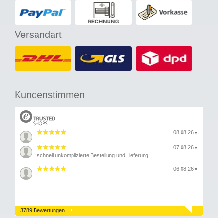
Versandart
Kundenstimmen
08.08.26
▼
07.08.26
▼
schnell unkomplizierte Bestellung und Lieferung
06.08.26
▼
3789 Bewertungen