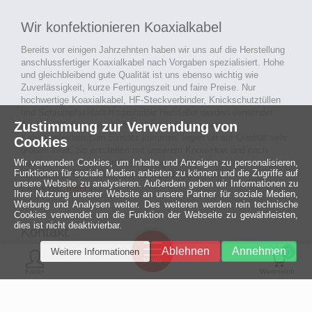
Wir konfektionieren Koaxialkabel
Bereits vor einigen Jahrzehnten haben wir uns auf die Herstellung
anschlussfertiger Koaxialkabel nach Vorgaben spezialisiert. Hohe
und gleichbleibend gute Qualität ist uns ebenso wichtig wie
Zuverlässigkeit, kurze Fertigungszeit und faire Preise. Nur
hochwertige Koaxialkabel, HF-Steckverbinder, Knickschutztüllen
und Schrumpfschlauch namhafter Hersteller werden verwendet.
Zustimmung zur Verwendung von
Auch an Werkzeuge und Maschinen, die in unserer
Kabelkonfektion zum Einsatz kommen, legen wir auf Qualität sehr
Cookies
großen Wert. So entstehen mit unserem Know-How und nach
passieren der Endkontrolle langlebige und qualitativ hochwertige
Wir verwenden Cookies, um Inhalte und Anzeigen zu personalisieren,
Funktionen für soziale Medien anbieten zu können und die Zugriffe auf
konfektionierte Koaxialkabel für viele Bereiche der
unsere Website zu analysieren. Außerdem geben wir Informationen zu
Elektronik.
mehr ›
Ihrer Nutzung unserer Website an unsere Partner für soziale Medien,
Werbung und Analysen weiter. Des weiteren werden rein technische
Cookies verwendet um die Funktion der Webseite zu gewährleisten,
dies ist nicht deaktivierbar.
Kontakt
Ein halbes
Ablehnen
Annehmen
Weitere Informationen
Jahrhundert
0
MCE Mauritz Electronics
Menü
technologische
Konto
Warenkorb
Exzellenz
Ludwig-Eckes-Allee 6
55268 Nieder-Olm
Mehr »
Fon
06136 - 99440-0