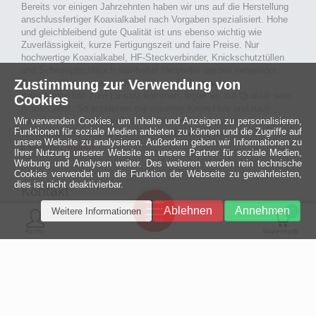
Bereits vor einigen Jahrzehnten haben wir uns auf die Herstellung
anschlussfertiger Koaxialkabel nach Vorgaben spezialisiert. Hohe
und gleichbleibend gute Qualität ist uns ebenso wichtig wie
Zuverlässigkeit, kurze Fertigungszeit und faire Preise. Nur
hochwertige Koaxialkabel, HF-Steckverbinder, Knickschutztüllen
und Schrumpfschlauch namhafter Hersteller werden verwendet.
Zustimmung zur Verwendung von
Auch an Werkzeuge und Maschinen, die in unserer
Kabelkonfektion zum Einsatz kommen, legen wir auf Qualität sehr
Cookies
großen Wert. So entstehen mit unserem Know-How und nach
Wir verwenden Cookies, um Inhalte und Anzeigen zu personalisieren,
passieren der Endkontrolle langlebige und qualitativ hochwertige
Funktionen für soziale Medien anbieten zu können und die Zugriffe auf
konfektionierte Koaxialkabel für viele Bereiche der
unsere Website zu analysieren. Außerdem geben wir Informationen zu
Elektronik.
mehr ›
Ihrer Nutzung unserer Website an unsere Partner für soziale Medien,
Werbung und Analysen weiter. Des weiteren werden rein technische
Cookies verwendet um die Funktion der Webseite zu gewährleisten,
dies ist nicht deaktivierbar.
Kontakt
Ein halbes
Ablehnen
Annehmen
Weitere Informationen
Jahrhundert
0
MCE Mauritz Electronics
Menü
technologische
Konto
Warenkorb
Exzellenz
Ludwig-Eckes-Allee 6
55268 Nieder-Olm
Mehr »
Fon
06136 - 99440-0
Fax
06136 - 99440-29
Mail
service@mauritz.de