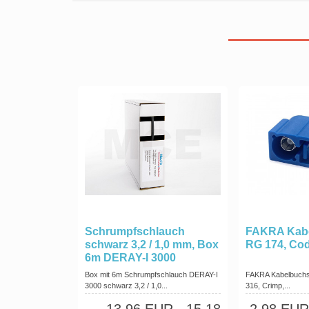
Schrumpfschlauch
FAKRA Kabe
schwarz 3,2 / 1,0 mm, Box
RG 174, Cod
6m DERAY-I 3000
Box mit 6m Schrumpfschlauch DERAY-I
FAKRA Kabelbuchse
3000 schwarz 3,2 / 1,0...
316, Crimp,...