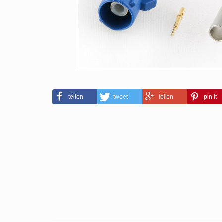
teilen
tweet
teilen
pin it