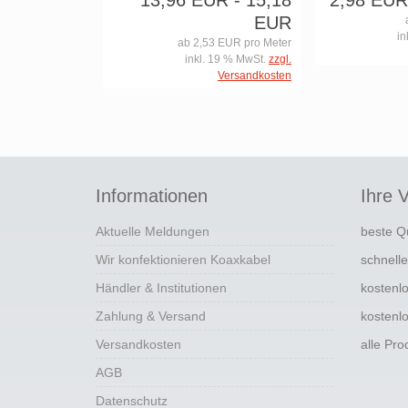
13,96 EUR
- 15,18
2,98 EUR
EUR
in
ab 2,53 EUR pro Meter
inkl. 19 % MwSt.
zzgl.
Versandkosten
Informationen
Ihre V
Aktuelle Meldungen
beste Q
Wir konfektionieren Koaxkabel
schnell
Händler & Institutionen
kostenl
Zahlung & Versand
kostenl
Versandkosten
alle Pr
AGB
Datenschutz