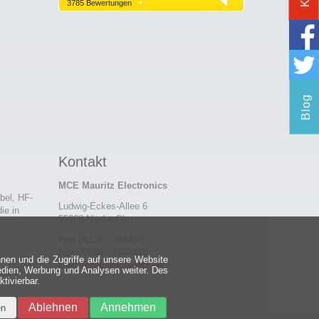
3785 Bewertungen
Blog
Kontakt
MCE Mauritz Electronics
bel, HF-
Ludwig-Eckes-Allee 6
ie in
55268 Nieder-Olm
Fon
06136 - 99440-0
Fax
06136 - 99440-29
nen und die Zugriffe auf unsere Website
Mail
service@mauritz.de
edien, Werbung und Analysen weiter. Des
tivierbar.
Ablehnen
Annehmen
en