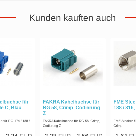
Kunden kauften auch
lbuchse für
FAKRA Kabelbuchse für
FME Steck
e C, Blau
RG 58, Crimp, Codierung
188 / 316
Z
 für RG 174 / 188 /
FAKRA Kabelbuchse für RG 58, Crimp,
FME Stecker fü
Codierung Z
Crimp