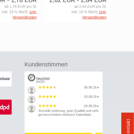
UR
- 1,78 EUR
2,62 EUR
- 2,84 EUR
ab 1,78 EUR pro St.
ab 2,84 EUR pro St.
inkl. 19 % MwSt.
zzgl.
inkl. 19 % MwSt.
zzgl.
Versandkosten
Versandkosten
Kundenstimmen
06.08.26
▼
05.08.26
▼
04.08.26
▼
Schnelle Lieferung, gute Qualität und sehr
gut beschrieben inklusive Datenblatt...
Kontakt