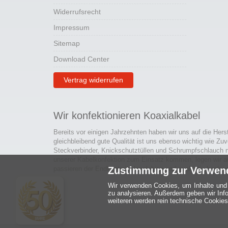
Widerrufsrecht
Impressum
Sitemap
Download Center
Vertrag widerrufen
Wir konfektionieren Koaxialkabel
Bereits vor einigen Jahrzehnten haben wir uns auf die Hers
gleichbleibend gute Qualität ist uns ebenso wichtig wie Zuv
Steckverbinder, Knickschutztüllen und Schrumpfschlauch 
unserer Kabelkonfektion zum Einsatz kommen, legen wir a
passieren der Endkontrolle langlebige und qualitativ hochwe
Zustimmung zur Verwen
Wir verwenden Cookies, um Inhalte und 
zu analysieren. Außerdem geben wir Inf
weiteren werden rein technische Cookies 