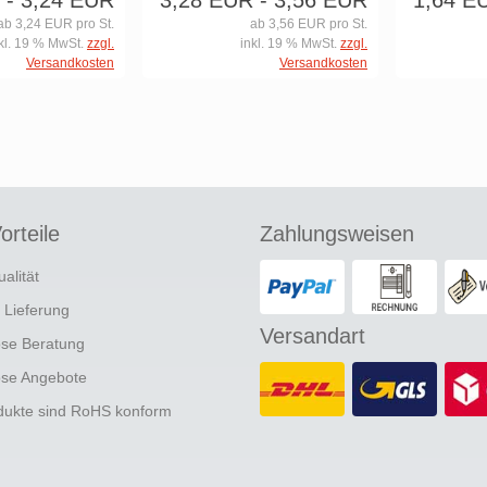
- 3,24 EUR
3,28 EUR
- 3,56 EUR
1,64 E
ab 3,24 EUR pro St.
ab 3,56 EUR pro St.
kl. 19 % MwSt.
zzgl.
inkl. 19 % MwSt.
zzgl.
Versandkosten
Versandkosten
orteile
Zahlungsweisen
ualität
e Lieferung
Versandart
ose Beratung
ose Angebote
odukte sind RoHS konform