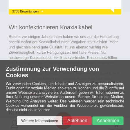
3785 Bewertungen
Wir konfektionieren Koaxialkabel
Bereits vor einigen Jahrzehnten haben wir uns auf die Herstellung
anschlussfertiger Koaxialkabel nach Vorgaben spezialisiert. Hohe
und gleichbleibend gute Qualität ist uns ebenso wichtig wie
Zuverlässigkeit, kurze Fertigungszeit und faire Preise. Nur
hochwertige Koaxialkabel, HF-Steckverbinder, Knickschutztüllen
und Schrumpfschlauch namhafter Hersteller werden verwendet.
Zustimmung zur Verwendung von
Auch an Werkzeuge und Maschinen, die in unserer
Kabelkonfektion zum Einsatz kommen, legen wir auf Qualität sehr
Cookies
großen Wert. So entstehen mit unserem Know-How und nach
Wir verwenden Cookies, um Inhalte und Anzeigen zu personalisieren,
passieren der Endkontrolle langlebige und qualitativ hochwertige
Funktionen für soziale Medien anbieten zu können und die Zugriffe auf
konfektionierte Koaxialkabel für viele Bereiche der
unsere Website zu analysieren. Außerdem geben wir Informationen zu
Elektronik.
mehr ›
Ihrer Nutzung unserer Website an unsere Partner für soziale Medien,
Werbung und Analysen weiter. Des weiteren werden rein technische
Cookies verwendet um die Funktion der Webseite zu gewährleisten,
dies ist nicht deaktivierbar.
Kontakt
Ein halbes
Ablehnen
Annehmen
Weitere Informationen
Jahrhundert
0
MCE Mauritz Electronics
Menü
technologische
Konto
Warenkorb