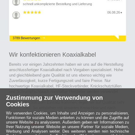
schnell unkomplizierte Bestellung und Lieferung
06.08.26
▼
3789 Bewertungen
Wir konfektionieren Koaxialkabel
Bereits vor einigen Jahrzehnten haben wir uns auf die Herstellung
anschlussfertiger Koaxialkabel nach Vorgaben spezialisiert. Hohe
und gleichbleibend gute Qualität ist uns ebenso wichtig wie
Zuverlässigkeit, kurze Fertigungszeit und faire Preise. Nur
hochwertige Koaxialkabel, HF-Steckverbinder, Knickschutztüllen
und Schrumpfschlauch namhafter Hersteller werden verwendet.
Zustimmung zur Verwendung von
Auch an Werkzeuge und Maschinen, die in unserer
Kabelkonfektion zum Einsatz kommen, legen wir auf Qualität sehr
Cookies
großen Wert. So entstehen mit unserem Know-How und nach
passieren der Endkontrolle langlebige und qualitativ hochwertige
Wir verwenden Cookies, um Inhalte und Anzeigen zu personalisieren,
Funktionen für soziale Medien anbieten zu können und die Zugriffe auf
konfektionierte Koaxialkabel für viele Bereiche der
unsere Website zu analysieren. Außerdem geben wir Informationen zu
Elektronik.
mehr ›
Ihrer Nutzung unserer Website an unsere Partner für soziale Medien,
Werbung und Analysen weiter. Des weiteren werden rein technische