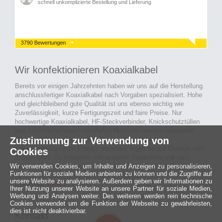
schnell unkomplizierte Bestellung und Lieferung
3790 Bewertungen
Wir konfektionieren Koaxialkabel
Bereits vor einigen Jahrzehnten haben wir uns auf die Herstellung
anschlussfertiger Koaxialkabel nach Vorgaben spezialisiert. Hohe
und gleichbleibend gute Qualität ist uns ebenso wichtig wie
Zuverlässigkeit, kurze Fertigungszeit und faire Preise. Nur
hochwertige Koaxialkabel, HF-Steckverbinder, Knickschutztüllen
und Schrumpfschlauch namhafter Hersteller werden verwendet.
Zustimmung zur Verwendung von
Auch an Werkzeuge und Maschinen, die in unserer
Kabelkonfektion zum Einsatz kommen, legen wir auf Qualität sehr
Cookies
großen Wert. So entstehen mit unserem Know-How und nach
Wir verwenden Cookies, um Inhalte und Anzeigen zu personalisieren,
passieren der Endkontrolle langlebige und qualitativ hochwertige
Funktionen für soziale Medien anbieten zu können und die Zugriffe auf
konfektionierte Koaxialkabel für viele Bereiche der
unsere Website zu analysieren. Außerdem geben wir Informationen zu
Elektronik.
mehr ›
Ihrer Nutzung unserer Website an unsere Partner für soziale Medien,
Werbung und Analysen weiter. Des weiteren werden rein technische
Cookies verwendet um die Funktion der Webseite zu gewährleisten,
dies ist nicht deaktivierbar.
Kontakt