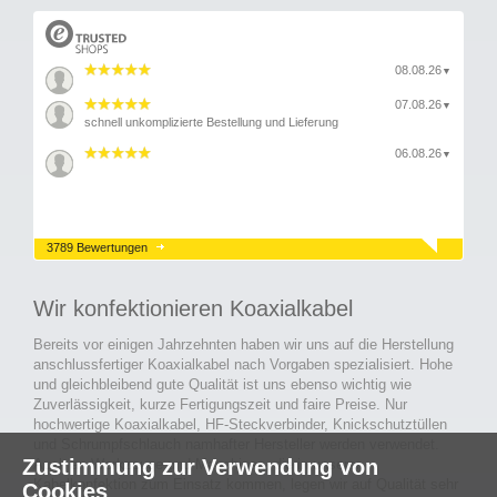
08.08.26
▼
07.08.26
▼
schnell unkomplizierte Bestellung und Lieferung
06.08.26
▼
3789 Bewertungen
Wir konfektionieren Koaxialkabel
Bereits vor einigen Jahrzehnten haben wir uns auf die Herstellung
anschlussfertiger Koaxialkabel nach Vorgaben spezialisiert. Hohe
und gleichbleibend gute Qualität ist uns ebenso wichtig wie
Zuverlässigkeit, kurze Fertigungszeit und faire Preise. Nur
hochwertige Koaxialkabel, HF-Steckverbinder, Knickschutztüllen
und Schrumpfschlauch namhafter Hersteller werden verwendet.
Zustimmung zur Verwendung von
Auch an Werkzeuge und Maschinen, die in unserer
Kabelkonfektion zum Einsatz kommen, legen wir auf Qualität sehr
Cookies