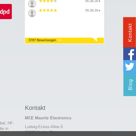
06.08.26
▼
05.08.26
▼
Kontakt
3787 Bewertungen
Blog
Kontakt
MCE Mauritz Electronics
bel, HF-
Ludwig-Eckes-Allee 6
ie in
55268 Nieder-Olm