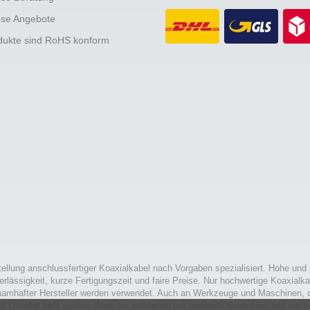
ose Angebote
odukte sind RoHS konform
tellung anschlussfertiger Koaxialkabel nach Vorgaben spezialisiert. Hohe und
erlässigkeit, kurze Fertigungszeit und faire Preise. Nur hochwertige Koaxialka
namhafter Hersteller werden verwendet. Auch an Werkzeuge und Maschinen, d
uf Qualität sehr großen Wert. So entstehen mit unserem Know-How und nach