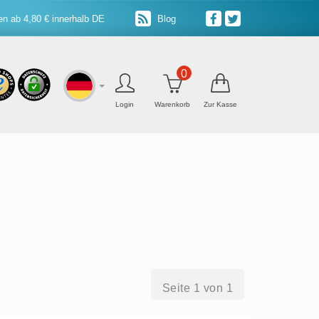
n ab 4,80 € innerhalb DE
Blog
0
Login
Warenkorb
Zur Kasse
Seite 1 von 1