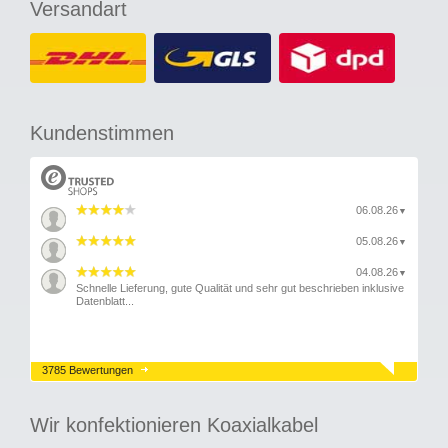
Versandart
Kundenstimmen
06.08.26
▼
05.08.26
▼
04.08.26
▼
Schnelle Lieferung, gute Qualität und sehr gut beschrieben inklusive
Datenblatt...
3785 Bewertungen
Wir konfektionieren Koaxialkabel