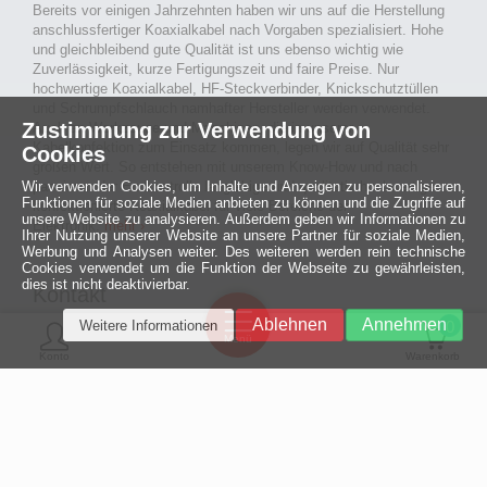
Bereits vor einigen Jahrzehnten haben wir uns auf die Herstellung
anschlussfertiger Koaxialkabel nach Vorgaben spezialisiert. Hohe
und gleichbleibend gute Qualität ist uns ebenso wichtig wie
Zuverlässigkeit, kurze Fertigungszeit und faire Preise. Nur
hochwertige Koaxialkabel, HF-Steckverbinder, Knickschutztüllen
und Schrumpfschlauch namhafter Hersteller werden verwendet.
Zustimmung zur Verwendung von
Auch an Werkzeuge und Maschinen, die in unserer
Kabelkonfektion zum Einsatz kommen, legen wir auf Qualität sehr
Cookies
großen Wert. So entstehen mit unserem Know-How und nach
Wir verwenden Cookies, um Inhalte und Anzeigen zu personalisieren,
passieren der Endkontrolle langlebige und qualitativ hochwertige
Funktionen für soziale Medien anbieten zu können und die Zugriffe auf
konfektionierte Koaxialkabel für viele Bereiche der
unsere Website zu analysieren. Außerdem geben wir Informationen zu
Elektronik.
mehr ›
Ihrer Nutzung unserer Website an unsere Partner für soziale Medien,
Werbung und Analysen weiter. Des weiteren werden rein technische
Cookies verwendet um die Funktion der Webseite zu gewährleisten,
dies ist nicht deaktivierbar.
Kontakt
Ein halbes
Ablehnen
Annehmen
Weitere Informationen
Jahrhundert
0
MCE Mauritz Electronics
Menü
technologische
Konto
Warenkorb
Exzellenz
Ludwig-Eckes-Allee 6
55268 Nieder-Olm
Mehr »
Fon
06136 - 99440-0
Fax
06136 - 99440-29
Mail
service@mauritz.de